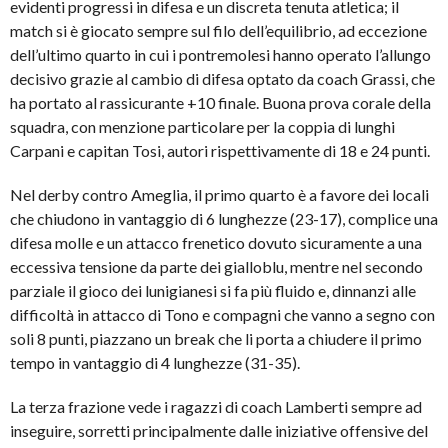
evidenti progressi in difesa e un discreta tenuta atletica; il
match si è giocato sempre sul filo dell’equilibrio, ad eccezione
dell’ultimo quarto in cui i pontremolesi hanno operato l’allungo
decisivo grazie al cambio di difesa optato da coach Grassi, che
ha portato al rassicurante +10 finale. Buona prova corale della
squadra, con menzione particolare per la coppia di lunghi
Carpani e capitan Tosi, autori rispettivamente di 18 e 24 punti.
Nel derby contro Ameglia, il primo quarto è a favore dei locali
che chiudono in vantaggio di 6 lunghezze (23-17), complice una
difesa molle e un attacco frenetico dovuto sicuramente a una
eccessiva tensione da parte dei gialloblu, mentre nel secondo
parziale il gioco dei lunigianesi si fa più fluido e, dinnanzi alle
difficoltà in attacco di Tono e compagni che vanno a segno con
soli 8 punti, piazzano un break che li porta a chiudere il primo
tempo in vantaggio di 4 lunghezze (31-35).
La terza frazione vede i ragazzi di coach Lamberti sempre ad
inseguire, sorretti principalmente dalle iniziative offensive del