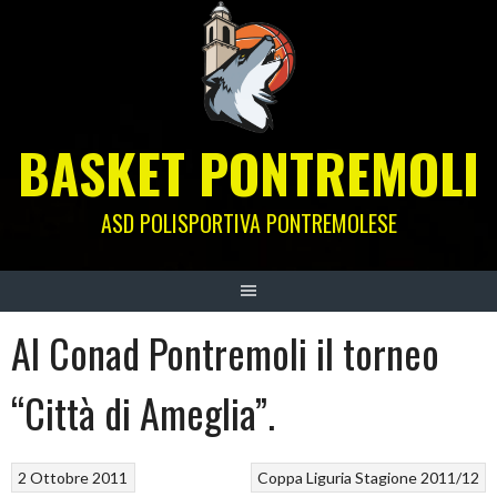
Skip
to
content
BASKET PONTREMOLI
ASD POLISPORTIVA PONTREMOLESE
Al Conad Pontremoli il torneo
“Città di Ameglia”.
2 Ottobre 2011
Coppa Liguria
Stagione 2011/12