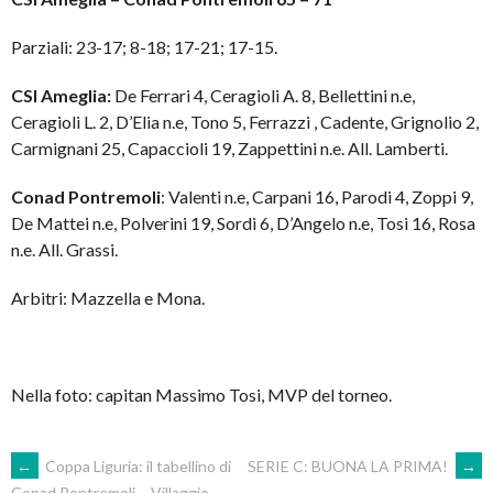
Parziali: 23-17; 8-18; 17-21; 17-15.
CSI Ameglia:
De Ferrari 4, Ceragioli A. 8, Bellettini n.e,
Ceragioli L. 2, D’Elia n.e, Tono 5, Ferrazzi , Cadente, Grignolio 2,
Carmignani 25, Capaccioli 19, Zappettini n.e. All. Lamberti.
Conad Pontremoli
: Valenti n.e, Carpani 16, Parodi 4, Zoppi 9,
De Mattei n.e, Polverini 19, Sordi 6, D’Angelo n.e, Tosi 16, Rosa
n.e. All. Grassi.
Arbitri: Mazzella e Mona.
Nella foto: capitan Massimo Tosi, MVP del torneo.
POST
←
Coppa Liguria: il tabellino di
SERIE C: BUONA LA PRIMA!
→
Conad Pontremoli – Villaggio