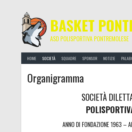
Skip
to
content
BASKET PONT
ASD POLISPORTIVA PONTREMOLESE
HOME
SOCIETÀ
SQUADRE
SPONSOR
NOTIZIE
PALAB
Organigramma
SOCIETÀ DILETT
POLISPORTIV
ANNO DI FONDAZIONE 1963 – AN