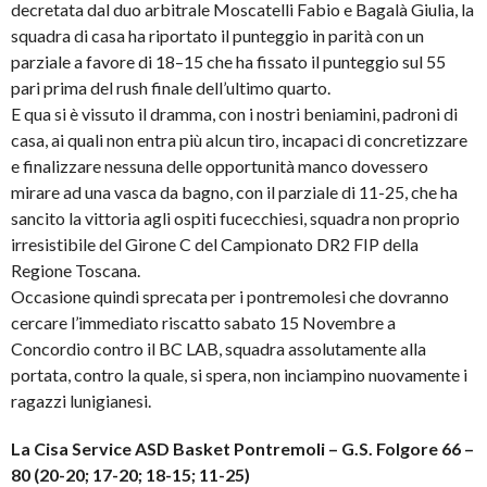
decretata dal duo arbitrale Moscatelli Fabio e Bagalà Giulia, la
squadra di casa ha riportato il punteggio in parità con un
parziale a favore di 18–15 che ha fissato il punteggio sul 55
pari prima del rush finale dell’ultimo quarto.
E qua si è vissuto il dramma, con i nostri beniamini, padroni di
casa, ai quali non entra più alcun tiro, incapaci di concretizzare
e finalizzare nessuna delle opportunità manco dovessero
mirare ad una vasca da bagno, con il parziale di 11-25, che ha
sancito la vittoria agli ospiti fucecchiesi, squadra non proprio
irresistibile del Girone C del Campionato DR2 FIP della
Regione Toscana.
Occasione quindi sprecata per i pontremolesi che dovranno
cercare l’immediato riscatto sabato 15 Novembre a
Concordio contro il BC LAB, squadra assolutamente alla
portata, contro la quale, si spera, non inciampino nuovamente i
ragazzi lunigianesi.
La Cisa Service ASD Basket Pontremoli – G.S. Folgore 66 –
80 (20-20; 17-20; 18-15; 11-25)