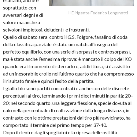
esaltanti, anche e
soprattutto con
Il Dirigente Federico Longinotti
avversari degni e di
valore ma anche a
scivoloni impietosi, deludenti e frustranti.
Quello di sabato sera, contro il G.S. Folgore, fanalino di coda
della classifica parziale, è stato un match all’insegna del
perfetto equilibrio, con una serie di sorpassi e controsorpassi,
ma è stata anche l’ennesima riprova: è mancato il colpo del KO
quando era il momento di sferrarlo e, addirittura, si è assistito
ad un inesorabile crollo nell’ultimo quarto che ha compromesso
il risultato finale e quindi l’esito della partita.
I giallo blu sono partiti concentrati e anche con delle discrete
percentuali al tiro, terminando i primi dieci minuti in parità: 20–
20; nel secondo quarto, una leggera flessione, specie dovuta al
calo nella percentuale di realizzazione dalla lunga distanza, in
contrasto con le ottime prestazioni dal tiro più ravvicinato, ha
comportato il termine del primo tempo per 37-40.
Dopo il rientro dagli spogliatoi e la ripresa delle ostilità