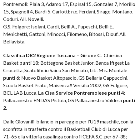
Pontremoli: Plaia 3, Adamo 17, Espinal 15, Gonzales 7, Morillo
15, Spagnoli 4, Bardi 5, Carlotti; n.e. Ferdani, Sirage, Montano,
Coduri. All. Novelli.
G.S. Folgore: Isolani, Cardi, Belli A., Pupeschi, Belli E.,
Menichetti, Gattoni, Minocci, Filomeno, Bitossi, Diouf. All.
Bellavista.
Classifica DR2 Regione Toscana – Girone C
: Chiesina
Basket
punti 10
; Bottegone Basket Junior, Banca Ifigest La
Crocetta, Scatolificio Saico San Miniato, Lib. Mis. Montale
punti 6
; Nuovo Basket Altopascio, GS Bellaria Cappuccini,
Scuola Basket Prato, Maisenza# Versilia 2002, GS Folgore,
BCL LAB Lucca,
La Cisa Service Pontremolese
punti 4
;
Pallacanestro ENDAS Pistoia, GS Pallacanestro Valdera
punti
2
.
Dalle Giovanili, bilancio in pareggio per l’U19 maschile, con la
sconfitta in trasferta contro il Basketball Club di Lucca per
71–65 e la vittoria casalinga contro il CEFA S.C. per 67-38;