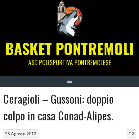
Skip
to
content
BASKET PONTREMOLI
ASD POLISPORTIVA PONTREMOLESE
Ceragioli – Gussoni: doppio
colpo in casa Conad-Alipes.
25 Agosto 2012
C2