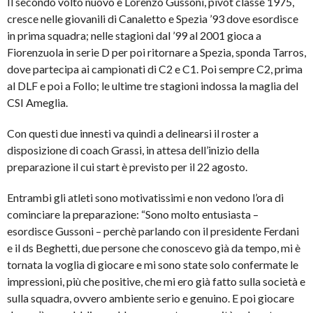
Il secondo volto nuovo è Lorenzo Gussoni, pivot classe 1975,
cresce nelle giovanili di Canaletto e Spezia ’93 dove esordisce
in prima squadra; nelle stagioni dal ’99 al 2001 gioca a
Fiorenzuola in serie D per poi ritornare a Spezia, sponda Tarros,
dove partecipa ai campionati di C2 e C1. Poi sempre C2, prima
al DLF e poi a Follo; le ultime tre stagioni indossa la maglia del
CSI Ameglia.
Con questi due innesti va quindi a delinearsi il roster a
disposizione di coach Grassi, in attesa dell’inizio della
preparazione il cui start è previsto per il 22 agosto.
Entrambi gli atleti sono motivatissimi e non vedono l’ora di
cominciare la preparazione: “Sono molto entusiasta –
esordisce Gussoni – perchè parlando con il presidente Ferdani
e il ds Beghetti, due persone che conoscevo già da tempo, mi è
tornata la voglia di giocare e mi sono state solo confermate le
impressioni, più che positive, che mi ero già fatto sulla società e
sulla squadra, ovvero ambiente serio e genuino. E poi giocare