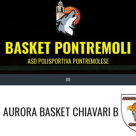
Skip
to
content
BASKET PONTREMOLI
ASD POLISPORTIVA PONTREMOLESE
AURORA BASKET CHIAVARI B