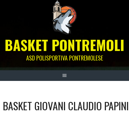
Skip
to
content
BASKET PONTREMOLI
ASD POLISPORTIVA PONTREMOLESE
BASKET GIOVANI CLAUDIO PAPINI