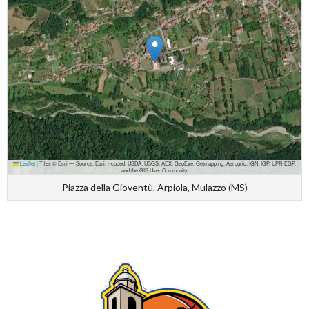
Leaflet
|
Tiles © Esri — Source: Esri, i-cubed, USDA, USGS, AEX, GeoEye, Getmapping, Aerogrid, IGN, IGP, UPR-EGP,
and the GIS User Community
Piazza della Gioventù, Arpiola, Mulazzo (MS)