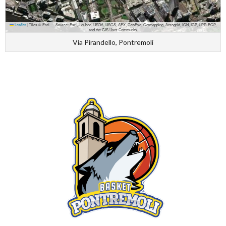
Leaflet
|
Tiles © Esri — Source: Esri, i-cubed, USDA, USGS, AEX, GeoEye, Getmapping, Aerogrid, IGN, IGP, UPR-EGP,
and the GIS User Community
Via Pirandello, Pontremoli