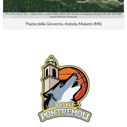
Leaflet
|
Tiles © Esri — Source: Esri, i-cubed, USDA, USGS, AEX, GeoEye, Getmapping, Aerogrid, IGN, IGP, UPR-EGP,
and the GIS User Community
Piazza della Gioventù, Arpiola, Mulazzo (MS)