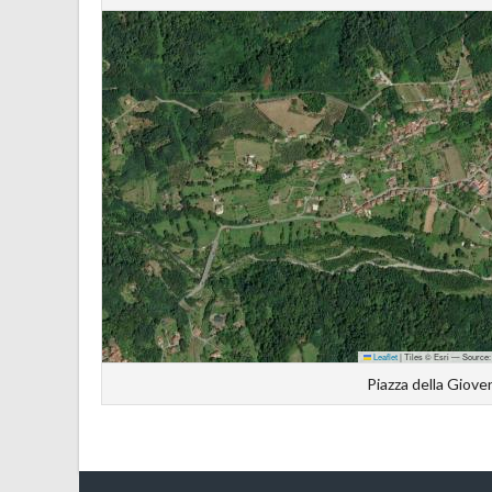
Leaflet
|
Tiles © Esri — Source:
Piazza della Giove