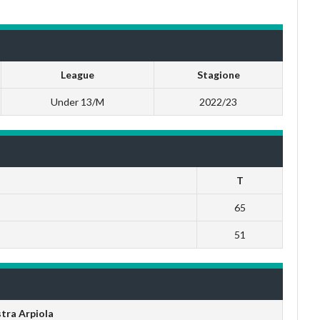
League
Stagione
Under 13/M
2022/23
T
65
51
tra Arpiola