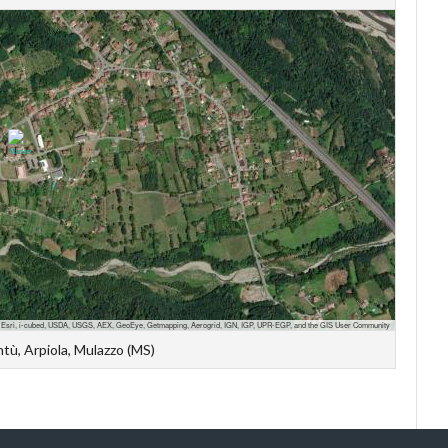
 Esri, i-cubed, USDA, USGS, AEX, GeoEye, Getmapping, Aerogrid, IGN, IGP, UPR-EGP, and the GIS User Community
ntù, Arpiola, Mulazzo (MS)