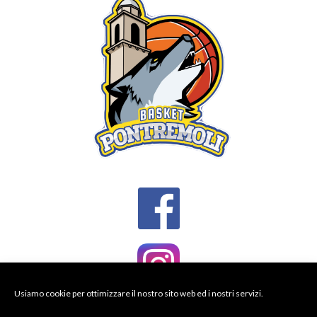
Usiamo cookie per ottimizzare il nostro sito web ed i nostri servizi.