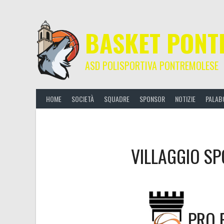
Skip
to
content
BASKET PONT
ASD POLISPORTIVA PONTREMOLESE
HOME
SOCIETÀ
SQUADRE
SPONSOR
NOTIZIE
PALAB
VILLAGGIO S
PRO 