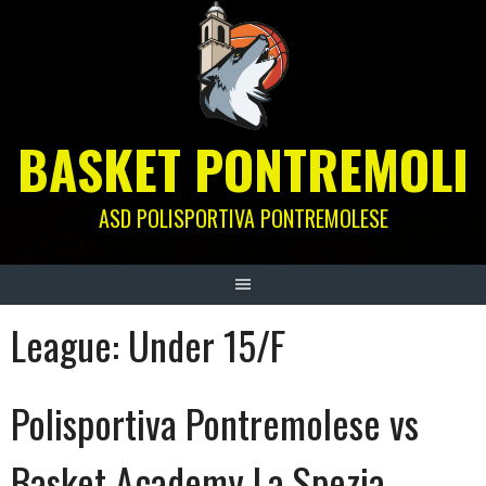
Skip
to
content
BASKET PONTREMOLI
ASD POLISPORTIVA PONTREMOLESE
League:
Under 15/F
Polisportiva Pontremolese vs
Basket Academy La Spezia