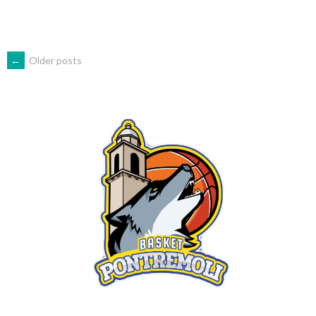
POSTS
←
Older posts
NAVIGATION