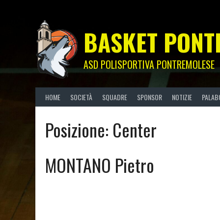
Skip
to
content
BASKET PONT
ASD POLISPORTIVA PONTREMOLESE
HOME
SOCIETÀ
SQUADRE
SPONSOR
NOTIZIE
PALAB
Posizione:
Center
MONTANO Pietro