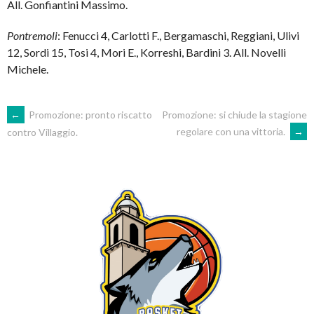
All. Gonfiantini Massimo.
Pontremoli
: Fenucci 4, Carlotti F., Bergamaschi, Reggiani, Ulivi
12, Sordi 15, Tosi 4, Mori E., Korreshi, Bardini 3. All. Novelli
Michele.
POST
←
Promozione: pronto riscatto
Promozione: si chiude la stagione
regolare con una vittoria.
→
contro Villaggio.
NAVIGATION