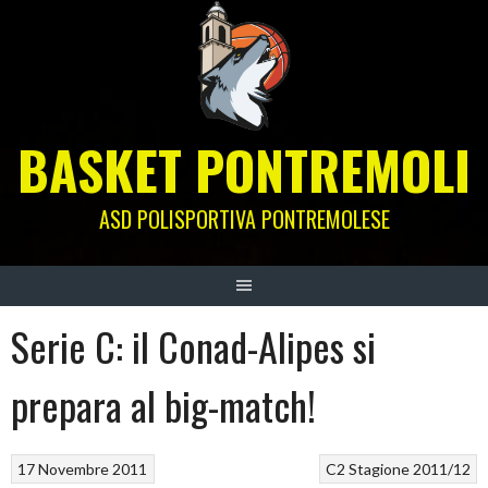
Skip
to
content
BASKET PONTREMOLI
ASD POLISPORTIVA PONTREMOLESE
Serie C: il Conad-Alipes si
prepara al big-match!
17 Novembre 2011
C2
Stagione 2011/12