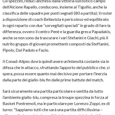
Gli spezzini, reduci anch’essi dalla vittoria sull’ostico campo
dell’Alcione Rapallo, conducono, insieme al Tigullio, anche la
classifica delle squadre per punti segnati (80 a partita); il roster
a disposizione di coach Bellavista è pericoloso ed equilibrato
in ogni reparto con due “sorvegliati speciali” in grado di fare la
differenza, ovvero il centro Penè e la guardia greca Papadakis,
anche se non sono da trascurare i vari Stefanini e Giachi, più il
nutrito gruppo di giovani promettenti composti da Steffanini,
Pipolo, Dal Padulo e Fazio.
Il Conad-Alipes dovrà quindi avere un’intensità costante sia in
difesa che in attacco, sfruttando l’apporto del pubblico che, si
spera, possa essere quanto mai decisivo per portare l’inerzia
dalla parte dei giallo-blu fin dalle prime battute del match.
Sarà sicuramente una partita particolare e sentita da tutto
l’ambiente giallo-blu, compresa la troupe spezzina in forza al
Basket Pontremoli, ma in particolare per Lorenzo Zoppi, ex di
turno: “Sappiamo tutti che sarà una partita difficilissima –