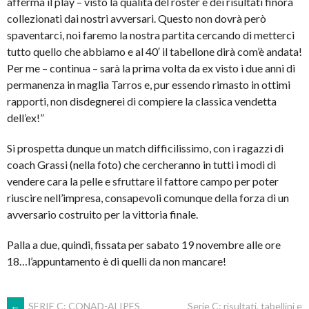
afferma il play – visto la qualità del roster e dei risultati finora
collezionati dai nostri avversari. Questo non dovrà però
spaventarci, noi faremo la nostra partita cercando di metterci
tutto quello che abbiamo e al 40′ il tabellone dirà com’è andata!
Per me – continua – sarà la prima volta da ex visto i due anni di
permanenza in maglia Tarros e, pur essendo rimasto in ottimi
rapporti, non disdegnerei di compiere la classica vendetta
dell’ex!”
Si prospetta dunque un match difficilissimo, con i ragazzi di
coach Grassi (nella foto) che cercheranno in tutti i modi di
vendere cara la pelle e sfruttare il fattore campo per poter
riuscire nell’impresa, consapevoli comunque della forza di un
avversario costruito per la vittoria finale.
Palla a due, quindi, fissata per sabato 19 novembre alle ore
18…l’appuntamento è di quelli da non mancare!
←
SERIE C: CONAD-ALIPES
Serie C: risultati, tabellini e