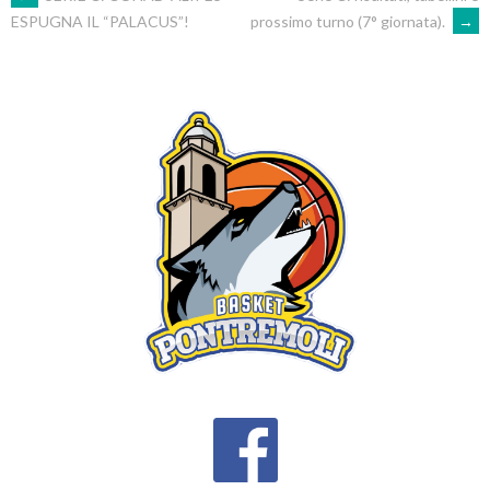
POST
prossimo turno (7° giornata).
→
ESPUGNA IL “PALACUS”!
NAVIGATION