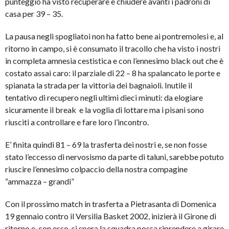
punteggio ha visto recuperare e chiudere avanti i padroni di
casa per 39 – 35.
La pausa negli spogliatoi non ha fatto bene ai pontremolesi e, al
ritorno in campo, si è consumato il tracollo che ha visto i nostri
in completa amnesia cestistica e con l’ennesimo black out che è
costato assai caro: il parziale di 22 – 8 ha spalancato le porte e
spianata la strada per la vittoria dei bagnaioli. Inutile il
tentativo di recupero negli ultimi dieci minuti: da elogiare
sicuramente il break e la voglia di lottare ma i pisani sono
riusciti a controllare e fare loro l’incontro.
E’ finita quindi 81 – 69 la trasferta dei nostri e, se non fosse
stato l’eccesso di nervosismo da parte di taluni, sarebbe potuto
riuscire l’ennesimo colpaccio della nostra compagine
“ammazza – grandi”
Con il prossimo match in trasferta a Pietrasanta di Domenica
19 gennaio contro il Versilia Basket 2002, inizierà il Girone di
ritorno e, con esso, si spera la squadra possa riprendere a girare