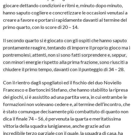
giocare dettando condizioni e ritmi e, minuto dopo minuto,
hanno saputo cogliere e concretizzare le occasioni venutasi a
creare a favore e portarsi rapidamente davanti al termine del
primo quarto, con lo score di 20 – 14.
Il secondo quarto si è giocato con gli ospiti che hanno saputo
prontamente reagire, tentando di imporre il proprio gioco ma i
pontremolesi, attenti, non si sono fatti sorprendere e, seppur,
con minori energie rispetto alla prima frazione, sono riusciti a
chiudere il primo tempo, davanti con il punteggio di 34 – 28.
Con il rientro dagli spogliatoi ed il fischio del duo Noviello
Francesco e Bertoncini Stefano, che hanno stabilito la ripresa
dei giochi, si è assistito ad una partita vera, in cui entrambe le
formazioni non volevano cedere e, al termine dell’incontro, che
è stato comunque decisamente più combattuto di quanto non
dica il finale 74 – 56, è pervenuta la quarta e meritatissima
vittoria della squadra lunigianese, anche grazie ad un
incredibile terzo parziale con il quale, la squadra di casa, ha