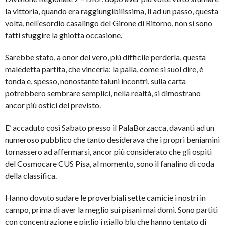
la vittoria, quando era raggiungibilissima, lì ad un passo, questa
volta, nell’esordio casalingo del Girone di Ritorno, non si sono
fatti sfuggire la ghiotta occasione.
Sarebbe stato, a onor del vero, più difficile perderla, questa
maledetta partita, che vincerla: la palla, come si suol dire, è
tonda e, spesso, nonostante taluni incontri, sulla carta
potrebbero sembrare semplici, nella realtà, si dimostrano
ancor più ostici del previsto.
E’ accaduto così Sabato presso il PalaBorzacca, davanti ad un
numeroso pubblico che tanto desiderava che i propri beniamini
tornassero ad affermarsi, ancor più considerato che gli ospiti
del Cosmocare CUS Pisa, al momento, sono il fanalino di coda
della classifica.
Hanno dovuto sudare le proverbiali sette camicie i nostri in
campo, prima di aver la meglio sui pisani mai domi. Sono partiti
con concentrazione e piglio i giallo blu che hanno tentato di