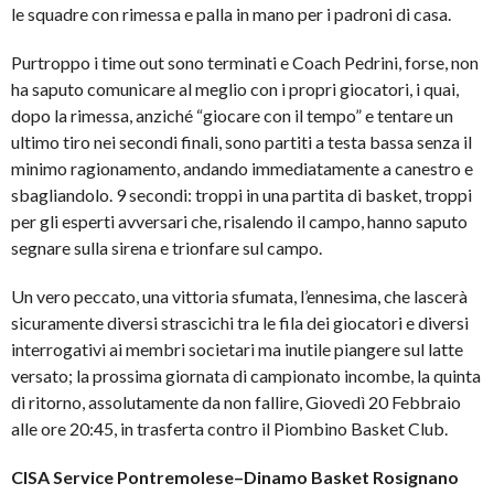
le squadre con rimessa e palla in mano per i padroni di casa.
Purtroppo i time out sono terminati e Coach Pedrini, forse, non
ha saputo comunicare al meglio con i propri giocatori, i quai,
dopo la rimessa, anziché “giocare con il tempo” e tentare un
ultimo tiro nei secondi finali, sono partiti a testa bassa senza il
minimo ragionamento, andando immediatamente a canestro e
sbagliandolo. 9 secondi: troppi in una partita di basket, troppi
per gli esperti avversari che, risalendo il campo, hanno saputo
segnare sulla sirena e trionfare sul campo.
Un vero peccato, una vittoria sfumata, l’ennesima, che lascerà
sicuramente diversi strascichi tra le fila dei giocatori e diversi
interrogativi ai membri societari ma inutile piangere sul latte
versato; la prossima giornata di campionato incombe, la quinta
di ritorno, assolutamente da non fallire, Giovedì 20 Febbraio
alle ore 20:45, in trasferta contro il Piombino Basket Club.
CISA Service Pontremolese
–Dinamo Basket Rosignano