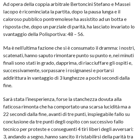
Ad opera della coppia arbitrale Bertoncini Stefano e Massei
Iacopo è ricominciata la partita, dopo la pausa lunga e il
caloroso pubblico pontremolese ha assistito ad un botta e
risposta che, dopo un parziale di parità, ha lasciato invariato lo
svantaggio della Polisportiva: 48 – 56.
Ma è nell’ultima fazione che si è consumato il dramma: i nostri,
scatenati, hanno saputo rimontare punto su punto e, nei minuti
finali sono stati in grado, dapprima, di riacciuffare gli ospiti e,
successivamente, sorpassare i rosignanesi e portarsi
addirittura in vantaggio di 3 lunghezze a pochi secondi dalla
fine.
Sarà stata l’inesperienza, forse la stanchezza dovuta alla
faticosa rimonta che ha comportato una scarsa lucidità ma a
22 secondi dalla fine, avanti di tre punti, inspiegabile fallo su
conclusione da tre punti degli ospito con successivo fallo
tecnico per proteste e conseguenti 4 tiri liberi degli avversari:
3, andando a segno, hanno sancito il ristabilirsi della parità tra