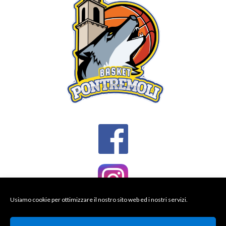
Usiamo cookie per ottimizzare il nostro sito web ed i nostri servizi.