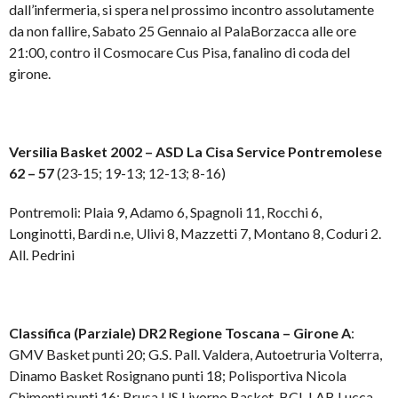
dall’infermeria, si spera nel prossimo incontro assolutamente
da non fallire, Sabato 25 Gennaio al PalaBorzacca alle ore
21:00, contro il Cosmocare Cus Pisa, fanalino di coda del
girone.
Versilia Basket 2002 –
ASD La Cisa Service Pontremolese
62 – 57
(23-15; 19-13; 12-13; 8-16)
Pontremoli: Plaia 9, Adamo 6, Spagnoli 11, Rocchi 6,
Longinotti, Bardi n.e, Ulivi 8, Mazzetti 7, Montano 8, Coduri 2.
All. Pedrini
Classifica (Parziale) DR2 Regione Toscana – Girone A
:
GMV Basket punti 20; G.S. Pall. Valdera, Autoetruria Volterra,
Dinamo Basket Rosignano punti 18; Polisportiva Nicola
Chimenti punti 16; Brusa US Livorno Basket, BCL LAB Lucca,