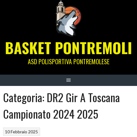
Skip
to
content
BASKET PONTREMOLI
ASD POLISPORTIVA PONTREMOLESE
Categoria:
DR2 Gir A Toscana
Campionato 2024 2025
10 Febbraio 2025