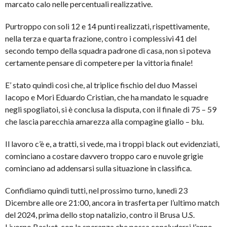
marcato calo nelle percentuali realizzative.
Purtroppo con soli 12 e 14 punti realizzati, rispettivamente,
nella terza e quarta frazione, contro i complessivi 41 del
secondo tempo della squadra padrone di casa, non si poteva
certamente pensare di competere per la vittoria finale!
E’ stato quindi così che, al triplice fischio del duo Massei
Iacopo e Mori Eduardo Cristian, che ha mandato le squadre
negli spogliatoi, si è conclusa la disputa, con il finale di 75 – 59
che lascia parecchia amarezza alla compagine giallo – blu.
Il lavoro c’è e, a tratti, si vede, ma i troppi black out evidenziati,
cominciano a costare davvero troppo caro e nuvole grigie
cominciano ad addensarsi sulla situazione in classifica.
Confidiamo quindi tutti, nel prossimo turno, lunedì 23
Dicembre alle ore 21:00, ancora in trasferta per l’ultimo match
del 2024, prima dello stop natalizio, contro il Brusa U.S.
Livorno Basket, con la speranza che possa concludersi l’anno