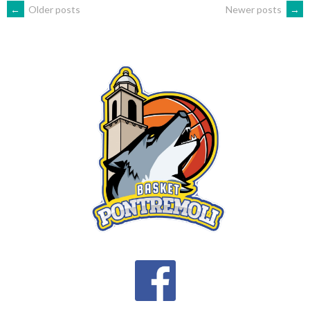
POSTS
←
Older posts
Newer posts
→
NAVIGATION