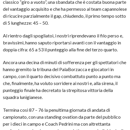
classico “giro a vuoto”, una sbandata che è costata buona parte
del vantaggio acquisito e che ha permesso al team capannolese
di ricucire parzialmente il gap, chiudendo, il primo tempo sotto
di 5 lunghezze: 45 – 50.
Al rientro dagli spogliatoi, i nostri riprendevano il filo perso e,
bravissimi, hanno saputo riportarsi avanti con il vantaggio in
doppia cifra: 65 a 53 il punteggio alla fine del terzo quarto.
Ancora una decina di minuti di sofferenza per gli spettatori che
hanno gremito la tribuna del PalaBorzacca e giocatori in
campo, con il quarto decisivo combattuto punto a punto ma
che, finalmente, ha voluto sorridere ai nostri e, alla sirena, il
punteggio finale ha decretato la strepitosa vittoria della
squadra lunigianese.
Termina così 87 – 76 la penultima giornata di andata di
campionato, con una standing ovation da parte del pubblico
per i dieci in campo e Coach Pedrini ma con altrettanta