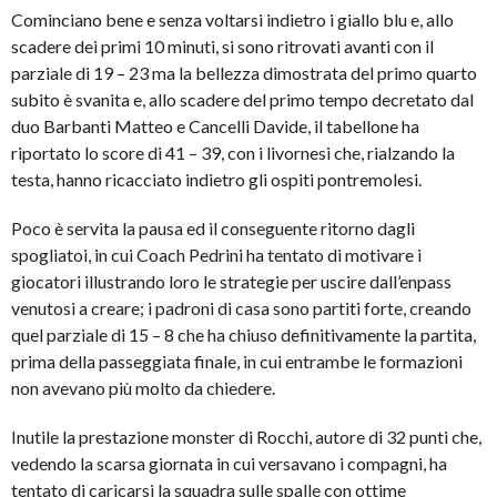
Cominciano bene e senza voltarsi indietro i giallo blu e, allo
scadere dei primi 10 minuti, si sono ritrovati avanti con il
parziale di 19 – 23 ma la bellezza dimostrata del primo quarto
subito è svanita e, allo scadere del primo tempo decretato dal
duo Barbanti Matteo e Cancelli Davide, il tabellone ha
riportato lo score di 41 – 39, con i livornesi che, rialzando la
testa, hanno ricacciato indietro gli ospiti pontremolesi.
Poco è servita la pausa ed il conseguente ritorno dagli
spogliatoi, in cui Coach Pedrini ha tentato di motivare i
giocatori illustrando loro le strategie per uscire dall’enpass
venutosi a creare; i padroni di casa sono partiti forte, creando
quel parziale di 15 – 8 che ha chiuso definitivamente la partita,
prima della passeggiata finale, in cui entrambe le formazioni
non avevano più molto da chiedere.
Inutile la prestazione monster di Rocchi, autore di 32 punti che,
vedendo la scarsa giornata in cui versavano i compagni, ha
tentato di caricarsi la squadra sulle spalle con ottime