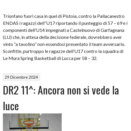
Trionfano fuori casa in quel di Pistoia, contro la Pallacanestro
ENDAS i ragazzi dell’’U17 riportando il punteggio di 57 – 69 e i
componenti dell’U14 impegnati a Castelnuovo di Garfagnana
(LU) che, in attesa della decisione federale, dovrebbero aver
vinto “a tavolino” non essendosi presentato il team avversario.
Sconfitte, purtroppo le ragazze dell’U17 contro la squadra di
Le Mura Spring Basketball di Lucca per 58 – 32.
29 Dicembre 2024
DR2 11^: Ancora non si vede la
luce