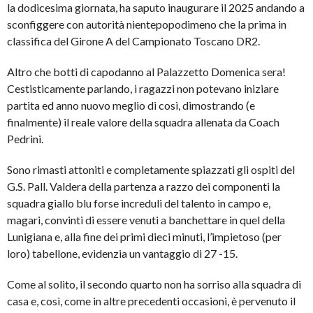
la dodicesima giornata, ha saputo inaugurare il 2025 andando a
sconfiggere con autorità nientepopodimeno che la prima in
classifica del Girone A del Campionato Toscano DR2.
Altro che botti di capodanno al Palazzetto Domenica sera!
Cestisticamente parlando, i ragazzi non potevano iniziare
partita ed anno nuovo meglio di così, dimostrando (e
finalmente) il reale valore della squadra allenata da Coach
Pedrini.
Sono rimasti attoniti e completamente spiazzati gli ospiti del
G.S. Pall. Valdera della partenza a razzo dei componenti la
squadra giallo blu forse increduli del talento in campo e,
magari, convinti di essere venuti a banchettare in quel della
Lunigiana e, alla fine dei primi dieci minuti, l’impietoso (per
loro) tabellone, evidenzia un vantaggio di 27 -15.
Come al solito, il secondo quarto non ha sorriso alla squadra di
casa e, così, come in altre precedenti occasioni, è pervenuto il