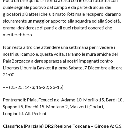
Poco da fare quindi: si torna a casa con le ossa rotte ma con
quale segnale positivo dal campo e da parte di alcuni dei
giocatori più attesi che, ultimato l’ottimale recupero, daranno
sicuramente un maggior apporto alla squadra ed alla Società,
oramai desiderose di punti e di quei risultati concreti che
meriterebbero.
Non resta altro che attendere una settimana per rivedere i
nostri sul campo e, questa volta, saranno le mura amiche del
PalaBorzacca a dare speranza ai nostri impegnati contro
Libertas Liburnia Basket il giorno Sabato, 7 Dicembre alle ore
21:00.
– – (25-25; 14-3; 16-22; 23-15)
Pontremoli: Plaia, Fenucci n.e, Adamo 10, Morillo 15, Bardi 18,
Spagnoli 5, Rocchi 15, Montano 2, Mazzetti ,Coduri,
Longinotti. All. Pedrini
Classifica (Parziale) DR2 Regione Toscana – Girone A
: G.S.