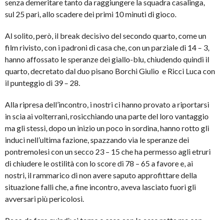
senza demeritare tanto da raggiungere la squadra casalinga,
sul 25 pari, allo scadere dei primi 10 minuti di gioco.
Al solito, però, il break decisivo del secondo quarto, come un
film rivisto, con i padroni di casa che, con un parziale di 14 – 3,
hanno affossato le speranze dei giallo-blu, chiudendo quindi il
quarto, decretato dal duo pisano Borchi Giulio e Ricci Luca con
il punteggio di 39 – 28.
Alla ripresa dell’incontro, i nostri ci hanno provato a riportarsi
in scia ai volterrani, rosicchiando una parte del loro vantaggio
ma gli stessi, dopo un inizio un poco in sordina, hanno rotto gli
induci nell’ultima fazione, spazzando via le speranze dei
pontremolesi con un secco 23 – 15 che ha permesso agli etruri
di chiudere le ostilità con lo score di 78 – 65 a favore e, ai
nostri, il rammarico di non avere saputo approfittare della
situazione falli che, a fine incontro, aveva lasciato fuori gli
avversari più pericolosi.