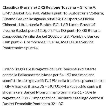
Classifica (Parziale) DR2 Regione Toscana – Girone A
:
GMV Basket, G.S. Pall. Valdera punti 16; Autoetruria Volterra,
Dinamo Basket Rosignano punti 14; Polisportiva Nicola
Chimenti, Lib. Liburnia Basket, BCL LAB Lucca, Brusa US
Livorno Basket punti 12; Sport Pisa IES punti 10; GS Bellaria
Cappuccini, Versilia Basket 2002 punti 8; Piombino Basket
Club punti 6; Cosmocare CUS Pisa, ASD La Cisa Service
Pontremolese punti 4.
Urlano i ragazzi e le ragazze dell’U15 vincenti in trasferta
contro la Pallacanestro Massa per 54 – 57 ma rimediano
sconfitte le altri giovanili: l’U19M nella trasferta pisana contro
il GMV Basket Bianca 75 – 59, l’U17M a Fucecchio contro il
Shoemakers Basket Monsummano terminata 61 – 50 e le
ragazze dell’U17F impegnate nell’incontro casalingo contro il
Basket Femminile Pontedera 32 – 37.