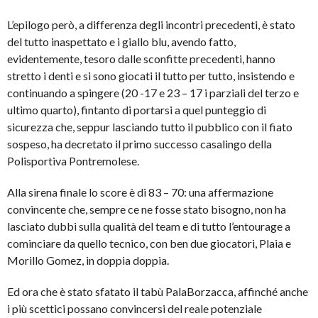
L’epilogo però, a differenza degli incontri precedenti, è stato
del tutto inaspettato e i giallo blu, avendo fatto,
evidentemente, tesoro dalle sconfitte precedenti, hanno
stretto i denti e si sono giocati il tutto per tutto, insistendo e
continuando a spingere (20 -17 e 23 – 17 i parziali del terzo e
ultimo quarto), fintanto di portarsi a quel punteggio di
sicurezza che, seppur lasciando tutto il pubblico con il fiato
sospeso, ha decretato il primo successo casalingo della
Polisportiva Pontremolese.
Alla sirena finale lo score è di 83 – 70: una affermazione
convincente che, sempre ce ne fosse stato bisogno, non ha
lasciato dubbi sulla qualità del team e di tutto l’entourage a
cominciare da quello tecnico, con ben due giocatori, Plaia e
Morillo Gomez, in doppia doppia.
Ed ora che è stato sfatato il tabù PalaBorzacca, affinché anche
i più scettici possano convincersi del reale potenziale