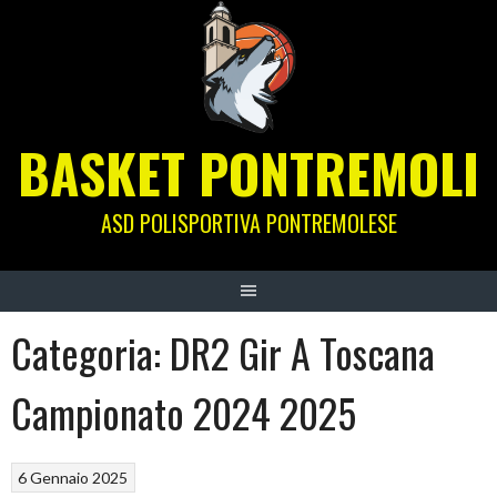
Skip
to
content
BASKET PONTREMOLI
ASD POLISPORTIVA PONTREMOLESE
Categoria:
DR2 Gir A Toscana
Campionato 2024 2025
6 Gennaio 2025