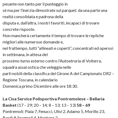
pesante non tanto per il punteggio in
sé ma per l’inerzia dimostrate sul parquet: da una parte una
realtà consolidata e padrona della
disputa e, dall’altra, i nostri favoriti, incapaci di trovare
concrete risposte.
Non mancherà certamente il tempo di trovare le repliche
migliori alle numerose domande e,
nel frattempo, tutti “allineati e coperti”, concentrati ed operosi
in settimana, in attesa del
prossimo turno esterno contro l’Autoetruria di Volterra,
squadra assai ostica che veleggia nelle
parti nobili della classifica del Girone A del Campionato DR2 –
Regione Toscana, in calendario
Domenica primo Dicembre alle ore 18:30.
La Cisa Service Polisportiva Pontremolese – Bellaria
Basket
(17 – 29; 20 – 14; 8 – 13; 13 – 13)
58 – 69
Pontremoli: Plaia 7, Fenucci, Ulivi 2, Adamo 5, Morillo 23,
Bardi 9, Spagnoli 4, Montano 2,