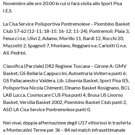
Novembre alle ore 20:00 in cui si farà visita allo Sport Pisa
I.E.S.
La Cisa Service Polisportiva Pontremolese – Piombino Basket
Club 57-62 (12-11; 18-15; 16-12; 11-24). Pontremoli: Plaia 3,
Fenucci n.e, Ulivi 2, Adamo, Morillo 11, Bardi 12, Rocchi 20,
Mazzetti 2, Spagnoli 7, Montano, Reggiani n.e, Carlotti G n.e.
All. Pedrini.
Classifica (Parziale) DR2 Regione Toscana – Girone A: GMV
Basket, GS Bellaria Cappuccini, Autoetruria Volterra punti 6;
GS Pallacanestro Valdera, Lib. Liburnia Basket, Sport Pisa IES,
Polisportiva Nicola Chimenti, Dinamo Basket Rosignano, BCL
LAB Lucca, Cosmocare CUS Pisa punti 4, Brusa US Livorno
Basket, Versilia Basket 2002, Piombino Basket Club punti 2,
ASD LA Cisa Service Pontremolese punti 0.
Nei vivai, doppia affermazione degli U17 vittoriosi in trasferta
a Montecatini Terme per 36 – 84 nel match infrasettimanale