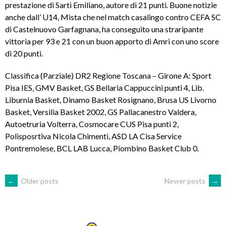
prestazione di Sarti Emiliano, autore di 21 punti. Buone notizie
anche dall’ U14, Mista che nel match casalingo contro CEFA SC
di Castelnuovo Garfagnana, ha conseguito una straripante
vittoria per 93 e 21 con un buon apporto di Amri con uno score
di 20 punti.
Classifica (Parziale) DR2 Regione Toscana – Girone A: Sport
Pisa IES, GMV Basket, GS Bellaria Cappuccini punti 4, Lib.
Liburnia Basket, Dinamo Basket Rosignano, Brusa US Livorno
Basket, Versilia Basket 2002, GS Pallacanestro Valdera,
Autoetruria Volterra, Cosmocare CUS Pisa punti 2,
Polisposrtiva Nicola Chimenti, ASD LA Cisa Service
Pontremolese, BCL LAB Lucca, Piombino Basket Club 0.
POSTS
←
Older posts
Newer posts
→
NAVIGATION