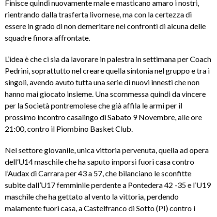
Finisce quindi nuovamente male e masticano amaro i nostri,
rientrando dalla trasferta livornese, ma con la certezza di
essere in grado di non demeritare nei confronti di alcuna delle
squadre finora affrontate.
L’idea è che ci sia da lavorare in palestra in settimana per Coach
Pedrini, soprattutto nel creare quella sintonia nel gruppo e tra i
singoli, avendo avuto tutta una serie di nuovi innesti che non
hanno mai giocato insieme. Una scommessa quindi da vincere
per la Società pontremolese che già affila le armi per il
prossimo incontro casalingo di Sabato 9 Novembre, alle ore
21:00, contro il Piombino Basket Club.
Nel settore giovanile, unica vittoria pervenuta, quella ad opera
dell’U14 maschile che ha saputo imporsi fuori casa contro
l’Audax di Carrara per 43 a 57, che bilanciano le sconfitte
subite dall’U17 femminile perdente a Pontedera 42 -35 e l’U19
maschile che ha gettato al vento la vittoria, perdendo
malamente fuori casa, a Castelfranco di Sotto (PI) contro i