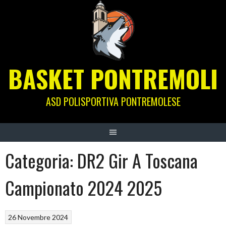
Skip
to
content
BASKET PONTREMOLI
ASD POLISPORTIVA PONTREMOLESE
Categoria:
DR2 Gir A Toscana
Campionato 2024 2025
26 Novembre 2024