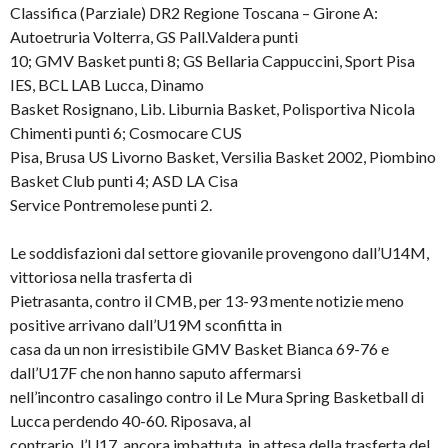
Classifica (Parziale) DR2 Regione Toscana – Girone A:
Autoetruria Volterra, GS Pall.Valdera punti
10; GMV Basket punti 8; GS Bellaria Cappuccini, Sport Pisa
IES, BCL LAB Lucca, Dinamo
Basket Rosignano, Lib. Liburnia Basket, Polisportiva Nicola
Chimenti punti 6; Cosmocare CUS
Pisa, Brusa US Livorno Basket, Versilia Basket 2002, Piombino
Basket Club punti 4; ASD LA Cisa
Service Pontremolese punti 2.
Le soddisfazioni dal settore giovanile provengono dall’U14M,
vittoriosa nella trasferta di
Pietrasanta, contro il CMB, per 13-93 mente notizie meno
positive arrivano dall’U19M sconfitta in
casa da un non irresistibile GMV Basket Bianca 69-76 e
dall’U17F che non hanno saputo affermarsi
nell’incontro casalingo contro il Le Mura Spring Basketball di
Lucca perdendo 40-60. Riposava, al
contrario, l’U17, ancora imbattuta, in attesa della trasferta del