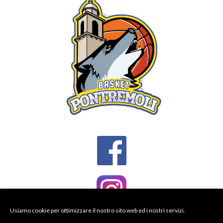
Usiamo cookie per ottimizzare il nostro sito web ed i nostri servizi.