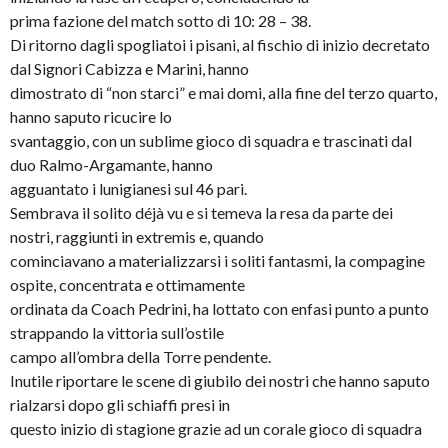
prima fazione del match sotto di 10: 28 – 38.
Di ritorno dagli spogliatoi i pisani, al fischio di inizio decretato
dal Signori Cabizza e Marini, hanno
dimostrato di “non starci” e mai domi, alla fine del terzo quarto,
hanno saputo ricucire lo
svantaggio, con un sublime gioco di squadra e trascinati dal
duo Ralmo-Argamante, hanno
agguantato i lunigianesi sul 46 pari.
Sembrava il solito déjà vu e si temeva la resa da parte dei
nostri, raggiunti in extremis e, quando
cominciavano a materializzarsi i soliti fantasmi, la compagine
ospite, concentrata e ottimamente
ordinata da Coach Pedrini, ha lottato con enfasi punto a punto
strappando la vittoria sull’ostile
campo all’ombra della Torre pendente.
Inutile riportare le scene di giubilo dei nostri che hanno saputo
rialzarsi dopo gli schiaffi presi in
questo inizio di stagione grazie ad un corale gioco di squadra