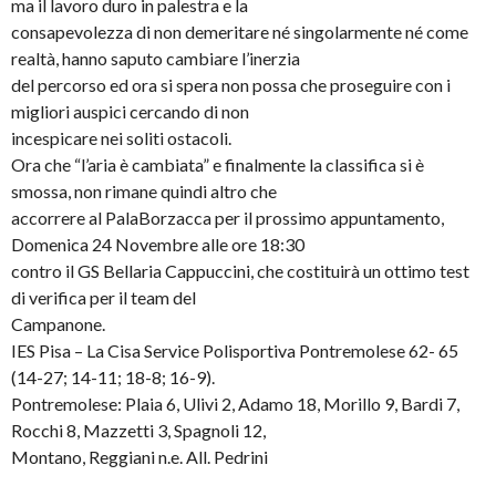
ma il lavoro duro in palestra e la
consapevolezza di non demeritare né singolarmente né come
realtà, hanno saputo cambiare l’inerzia
del percorso ed ora si spera non possa che proseguire con i
migliori auspici cercando di non
incespicare nei soliti ostacoli.
Ora che “l’aria è cambiata” e finalmente la classifica si è
smossa, non rimane quindi altro che
accorrere al PalaBorzacca per il prossimo appuntamento,
Domenica 24 Novembre alle ore 18:30
contro il GS Bellaria Cappuccini, che costituirà un ottimo test
di verifica per il team del
Campanone.
IES Pisa – La Cisa Service Polisportiva Pontremolese 62- 65
(14-27; 14-11; 18-8; 16-9).
Pontremolese: Plaia 6, Ulivi 2, Adamo 18, Morillo 9, Bardi 7,
Rocchi 8, Mazzetti 3, Spagnoli 12,
Montano, Reggiani n.e. All. Pedrini