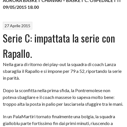
AURORA BASKET CHIAVARI – BASKET C. OSPEDALETTI
09/05/2015 18.00
27 Aprile 2015
Serie C: impattata la serie con
Rapallo.
Nella gara di ritorno dei play-out la squadra di coach Lanza
sbaraglia il Rapallo e si impone per 79 a 52, riportando la serie
in parità.
Dopo la sconfitta nella prima sfida, la Pontremolese non
poteva sbagliare e il coach massese lo sapeva molto bene:
troppo alta la posta in palio per lasciarsela sfuggire tra le mani.
In un PalaMartiri tornato finalmente una bolgia, la squadra
gialloblu parte fortissimo fin dai primi minuti, riuscendo a