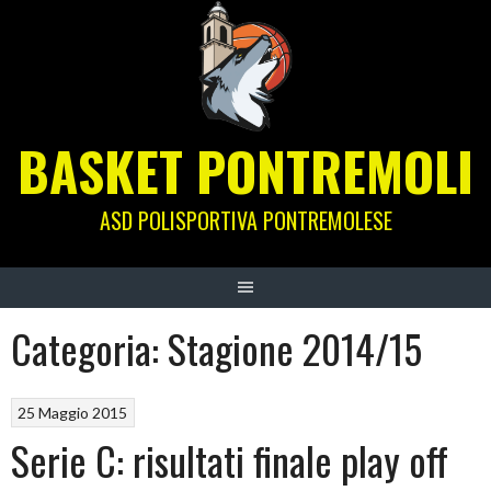
Skip
to
content
BASKET PONTREMOLI
ASD POLISPORTIVA PONTREMOLESE
Categoria:
Stagione 2014/15
25 Maggio 2015
Serie C: risultati finale play off