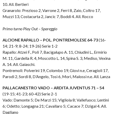
10. All. Bertieri
Granarolo: Prezioso 2, Varrone 2, Ferri 8, Zaio, Coltro 17,
Muzzi 13, Costacurta 2, Jancic 7, Boddi 4. All. Rocco
Primo turno Play Out – Spareggio
ALCIONE RAPALLO – POL. PONTREMOLESE 64-73
(16-
14; 21-9; 8-24; 19-26) Serie 1-2
Rapallo: Atzei F., Poli 7, Bacigalupo A. 11, Chiudini L., Ermirio
M. 11, Gardella R. 4, Moscotto L. 14, Spina S. 3, Mediso, Vexina
A. 14. All. Gaiaschi.
Pontremoli: Polverini 19, Colombo 19, Giovi n.e, Ceragioli 17,
Parodi 2, Sordi 8, D’Angelo, Tosi 6, Mori, Malossi n.e. All. Lanza
PALLACANESTRO VADO – ARDITA JUVENTUS 71 – 54
(19-15; 41-23; 60-42) Serie 2-1
Vado: Damonte 5; De Marzi 15; Vigliola 8; Vallefuoco; Lentini
6; Odetto; Longagna 21; Cavallaro 5; Cacace 7; Dzigal 4. All.
Dagliano