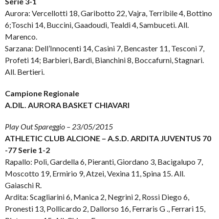
Serie 3-1
Aurora: Vercellotti 18, Garibotto 22, Vajra, Terribile 4, Bottino
6;Toschi 14, Buccini, Gaadoudi, Tealdi 4, Sambuceti. All.
Marenco.
Sarzana: Dell’Innocenti 14, Casini 7, Bencaster 11, Tesconi 7,
Profeti 14; Barbieri, Bardi, Bianchini 8, Boccafurni, Stagnari.
All. Bertieri.
Campione Regionale
A.DIL. AURORA BASKET CHIAVARI
Play Out Spareggio – 23/05/2015
ATHLETIC CLUB ALCIONE – A.S.D. ARDITA JUVENTUS 70
-77
Serie 1-2
Rapallo: Poli, Gardella 6, Pieranti, Giordano 3, Bacigalupo 7,
Moscotto 19, Ermirio 9, Atzei, Vexina 11, Spina 15. All.
Gaiaschi R.
Ardita: Scagliarini 6, Manica 2, Negrini 2, Rossi Diego 6,
Pronesti 13, Pollicardo 2, Dallorso 16, Ferraris G ., Ferrari 15,