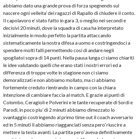
abbiamo dato una grande prova di forza spegnendo sul
nascere ogni velleita’ dei ragazzi di Rapallo di chiudere il conto.
Il capolavoro e’ stato fatto in gara 3, o meglio nei secondi e
decisivi 20 minuti, dove la squadra di casa ha interpretato
inizialmente in modo perfetto la partita attaccando
sistematicamente la nostra difesa a uomo e costringendoci a
spendere molti falli permettendo così di andare negli
spogliatoi sopra di 14 punti. Nella pausa lunga ci siamo chiariti
le idee valutando quelli che erano stati i nostri errori ed a
differenza di troppe volte in stagione non ci siamo
demoralizzati e non abbiamo mollato, ma ci abbiamo
fortemente creduto rientrando in campo con la chiara
intenzione di cambiare faccia al match. E grazie ai punti di
Colombo, Ceragioli e Polverini e le tante recuperate di Sordi e
Parodi, in poco piu’ di 2 minuti abbiamo dimezzato lo
svantaggio costringendo al primo time out il coach avversario
ed in 5 minuti li abbiamo riagganciati senza pero’ riuscire a
mettere la testa avanti. La partita pero’ aveva definitivamente