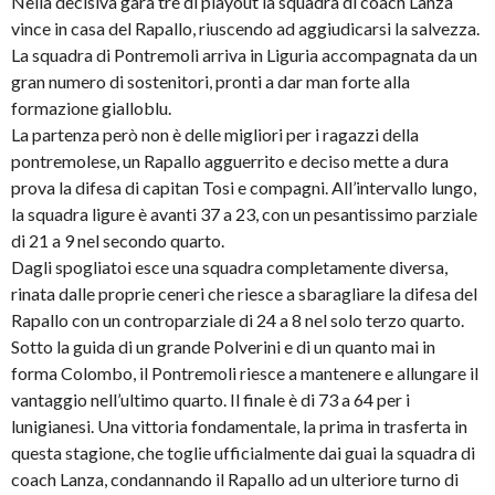
Nella decisiva gara tre di playout la squadra di coach Lanza
vince in casa del Rapallo, riuscendo ad aggiudicarsi la salvezza.
La squadra di Pontremoli arriva in Liguria accompagnata da un
gran numero di sostenitori, pronti a dar man forte alla
formazione gialloblu.
La partenza però non è delle migliori per i ragazzi della
pontremolese, un Rapallo agguerrito e deciso mette a dura
prova la difesa di capitan Tosi e compagni. All’intervallo lungo,
la squadra ligure è avanti 37 a 23, con un pesantissimo parziale
di 21 a 9 nel secondo quarto.
Dagli spogliatoi esce una squadra completamente diversa,
rinata dalle proprie ceneri che riesce a sbaragliare la difesa del
Rapallo con un controparziale di 24 a 8 nel solo terzo quarto.
Sotto la guida di un grande Polverini e di un quanto mai in
forma Colombo, il Pontremoli riesce a mantenere e allungare il
vantaggio nell’ultimo quarto. Il finale è di 73 a 64 per i
lunigianesi. Una vittoria fondamentale, la prima in trasferta in
questa stagione, che toglie ufficialmente dai guai la squadra di
coach Lanza, condannando il Rapallo ad un ulteriore turno di