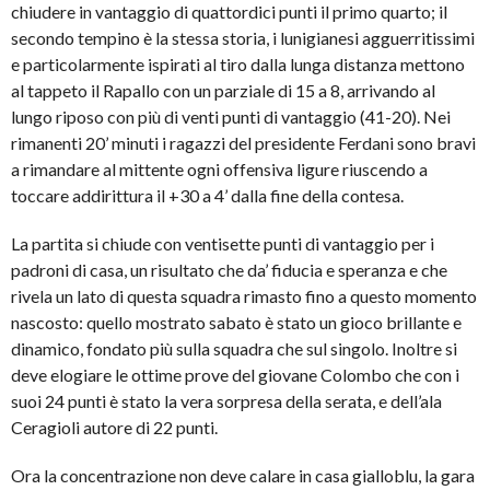
chiudere in vantaggio di quattordici punti il primo quarto; il
secondo tempino è la stessa storia, i lunigianesi agguerritissimi
e particolarmente ispirati al tiro dalla lunga distanza mettono
al tappeto il Rapallo con un parziale di 15 a 8, arrivando al
lungo riposo con più di venti punti di vantaggio (41-20). Nei
rimanenti 20’ minuti i ragazzi del presidente Ferdani sono bravi
a rimandare al mittente ogni offensiva ligure riuscendo a
toccare addirittura il +30 a 4’ dalla fine della contesa.
La partita si chiude con ventisette punti di vantaggio per i
padroni di casa, un risultato che da’ fiducia e speranza e che
rivela un lato di questa squadra rimasto fino a questo momento
nascosto: quello mostrato sabato è stato un gioco brillante e
dinamico, fondato più sulla squadra che sul singolo. Inoltre si
deve elogiare le ottime prove del giovane Colombo che con i
suoi 24 punti è stato la vera sorpresa della serata, e dell’ala
Ceragioli autore di 22 punti.
Ora la concentrazione non deve calare in casa gialloblu, la gara