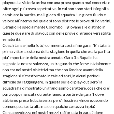
playout. La vittoria arriva con una prova quanto mai concreta e
oltre ogni più rosea aspettativa, in cui non sono stati i singoli a
cambiare la partita, ma il gioco di squadra. Un gioco fluido e
veloce all’interno del quale si sono distinte le prove di Polverini,
Ceragioli e specialmente Colombo: il giovane si è distinto in
queste due gare di playout con delle prove di grande versatilità
e maturità.
Coach Lanza (nella foto) commenta così a fine gara: “E’ stata la
prima vittoria esterna della stagione in quella che era la partita
piu’ importante della nostra annata. Gara 3 a Rapallo ha
segnato la nostra salvezza, un traguardo che forse inizialmente
non era nei nostri obiettivi ma che con l’andare avanti della
stagione si e’ trasformato in tale ed anzi, in alcuni periodi,
difficile da raggiungere. In questa serie di play-out pero’ la
squadra ha dimostrato un grandissimo carattere, cosa che ci e’
purtroppo mancata durante l’anno, a partire da gara 1 dove
abbiamo preso fiducia senza pero’ riuscire a vincere, uscendo
comunque a testa alta ma con qualche certezza in piu’.
Consapevolezza nei nostri mezzi rafforzata in gara 2 dove