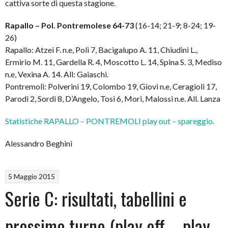
cattiva sorte di questa stagione.
Rapallo – Pol. Pontremolese 64-73
(16-14; 21-9; 8-24; 19-
26)
Rapallo: Atzei F. n.e, Poli 7, Bacigalupo A. 11, Chiudini L.,
Ermirio M. 11, Gardella R. 4, Moscotto L. 14, Spina S. 3, Mediso
n.e, Vexina A. 14. All: Gaiaschi.
Pontremoli: Polverini 19, Colombo 19, Giovi n.e, Ceragioli 17,
Parodi 2, Sordi 8, D’Angelo, Tosi 6, Mori, Malossi n.e. All. Lanza
Statistiche RAPALLO – PONTREMOLI play out – spareggio.
Alessandro Beghini
5 Maggio 2015
Serie C: risultati, tabellini e
prossimo turno (play off – play