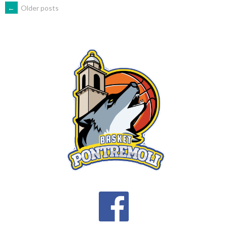
POSTS
←
Older posts
NAVIGATION