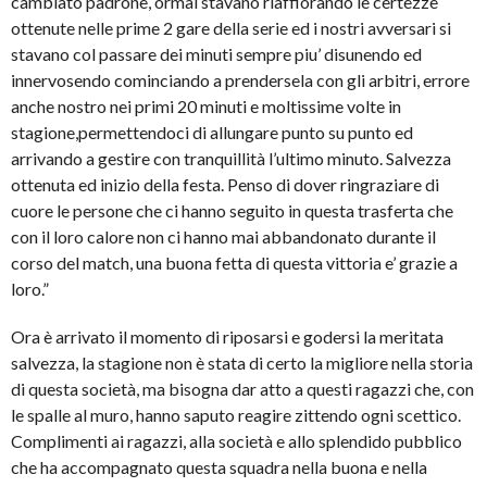
cambiato padrone, ormai stavano riaffiorando le certezze
ottenute nelle prime 2 gare della serie ed i nostri avversari si
stavano col passare dei minuti sempre piu’ disunendo ed
innervosendo cominciando a prendersela con gli arbitri, errore
anche nostro nei primi 20 minuti e moltissime volte in
stagione,permettendoci di allungare punto su punto ed
arrivando a gestire con tranquillità l’ultimo minuto. Salvezza
ottenuta ed inizio della festa. Penso di dover ringraziare di
cuore le persone che ci hanno seguito in questa trasferta che
con il loro calore non ci hanno mai abbandonato durante il
corso del match, una buona fetta di questa vittoria e’ grazie a
loro.”
Ora è arrivato il momento di riposarsi e godersi la meritata
salvezza, la stagione non è stata di certo la migliore nella storia
di questa società, ma bisogna dar atto a questi ragazzi che, con
le spalle al muro, hanno saputo reagire zittendo ogni scettico.
Complimenti ai ragazzi, alla società e allo splendido pubblico
che ha accompagnato questa squadra nella buona e nella