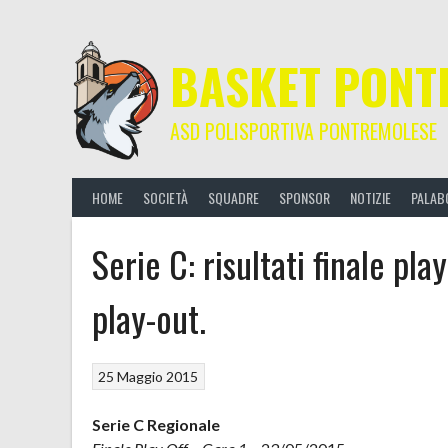
Skip
to
content
BASKET PONT
ASD POLISPORTIVA PONTREMOLESE
HOME
SOCIETÀ
SQUADRE
SPONSOR
NOTIZIE
PALAB
Serie C: risultati finale pla
play-out.
25 Maggio 2015
Serie C Regionale