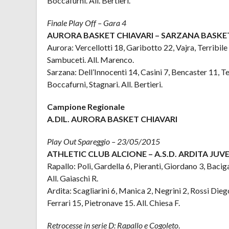
Boccafurni. All. Bertieri.
Finale Play Off – Gara 4
AURORA BASKET CHIAVARI – SARZANA BASKET
Aurora: Vercellotti 18, Garibotto 22, Vajra, Terribile
Sambuceti. All. Marenco.
Sarzana: Dell’Innocenti 14, Casini 7, Bencaster 11, Tes
Boccafurni, Stagnari. All. Bertieri.
Campione Regionale
A.DIL. AURORA BASKET CHIAVARI
Play Out Spareggio – 23/05/2015
ATHLETIC CLUB ALCIONE – A.S.D. ARDITA JUVE
Rapallo: Poli, Gardella 6, Pieranti, Giordano 3, Bacig
All. Gaiaschi R.
Ardita: Scagliarini 6, Manica 2, Negrini 2, Rossi Diego
Ferrari 15, Pietronave 15. All. Chiesa F.
Retrocesse in serie D: Rapallo e Cogoleto
.