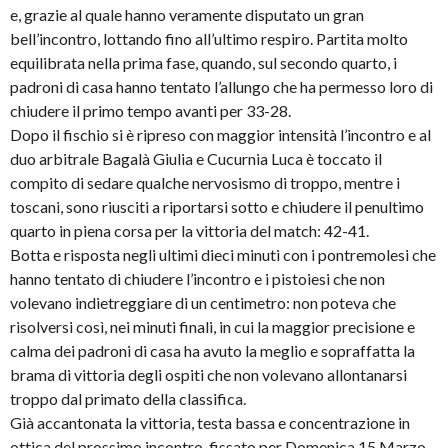
e, grazie al quale hanno veramente disputato un gran
bell’incontro, lottando fino all’ultimo respiro. Partita molto
equilibrata nella prima fase, quando, sul secondo quarto, i
padroni di casa hanno tentato l’allungo che ha permesso loro di
chiudere il primo tempo avanti per 33-28.
Dopo il fischio si è ripreso con maggior intensità l’incontro e al
duo arbitrale Bagalà Giulia e Cucurnia Luca è toccato il
compito di sedare qualche nervosismo di troppo, mentre i
toscani, sono riusciti a riportarsi sotto e chiudere il penultimo
quarto in piena corsa per la vittoria del match: 42-41.
Botta e risposta negli ultimi dieci minuti con i pontremolesi che
hanno tentato di chiudere l’incontro e i pistoiesi che non
volevano indietreggiare di un centimetro: non poteva che
risolversi così, nei minuti finali, in cui la maggior precisione e
calma dei padroni di casa ha avuto la meglio e sopraffatta la
brama di vittoria degli ospiti che non volevano allontanarsi
troppo dal primato della classifica.
Già accantonata la vittoria, testa bassa e concentrazione in
ottica del prossimo incontro, fissato per Domenica 15 Marzo