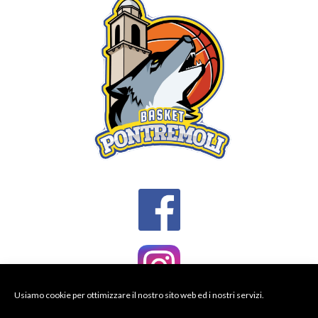
Usiamo cookie per ottimizzare il nostro sito web ed i nostri servizi.