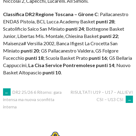
Niccolai 2, Capecchi, Lucarelli. All Simoni.
Classifica DR2 Regione Toscana – Girone C
: Pallacanestro
ENDAS Pistoia, BCL Lucca Academy Basket
punti 28
;
Scatolificio Saico San Miniato
punti 24
; Bottegone Basket
Junior, Libertas Mis. Montale, Chiesina Basket
punti 22
;
Maisenza# Versilia 2002, Banca Ifigest La Crocetta San
Miniato
punti 20
; GS Pallacanestro Valdera, GS Folgore
Fucecchio
punti 18
; Scuola Basket Prato
punti 16
; GS Bellaria
Cappuccini,
La Cisa Service Pontremolese
punti 14
; Nuovo
Basket Altopascio
punti 10
.
POST
←
DR2 25/26 6 Ritorno: gara
RISULTATI U19 – U17 – ALLIEVI
CSI – U13 CSI
→
intensa ma nuova sconfitta
interna
NAVIGATION