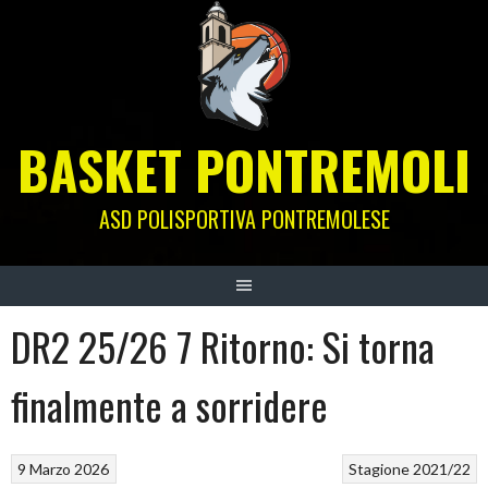
Skip
to
content
BASKET PONTREMOLI
ASD POLISPORTIVA PONTREMOLESE
DR2 25/26 7 Ritorno: Si torna
finalmente a sorridere
9 Marzo 2026
Stagione 2021/22