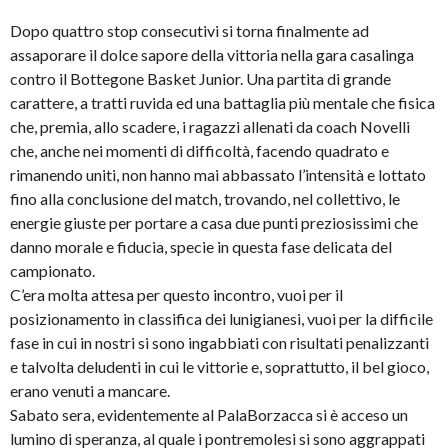
Dopo quattro stop consecutivi si torna finalmente ad
assaporare il dolce sapore della vittoria nella gara casalinga
contro il Bottegone Basket Junior. Una partita di grande
carattere, a tratti ruvida ed una battaglia più mentale che fisica
che, premia, allo scadere, i ragazzi allenati da coach Novelli
che, anche nei momenti di difficoltà, facendo quadrato e
rimanendo uniti, non hanno mai abbassato l’intensità e lottato
fino alla conclusione del match, trovando, nel collettivo, le
energie giuste per portare a casa due punti preziosissimi che
danno morale e fiducia, specie in questa fase delicata del
campionato.
C’era molta attesa per questo incontro, vuoi per il
posizionamento in classifica dei lunigianesi, vuoi per la difficile
fase in cui in nostri si sono ingabbiati con risultati penalizzanti
e talvolta deludenti in cui le vittorie e, soprattutto, il bel gioco,
erano venuti a mancare.
Sabato sera, evidentemente al PalaBorzacca si è acceso un
lumino di speranza, al quale i pontremolesi si sono aggrappati