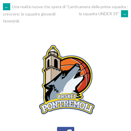
POST
←
Una realtà nuova che spera di
“L’anticamera della prima squadra :
la squadra UNDER 19”
→
crescere: le squadre giovanili
femminili.
NAVIGATION