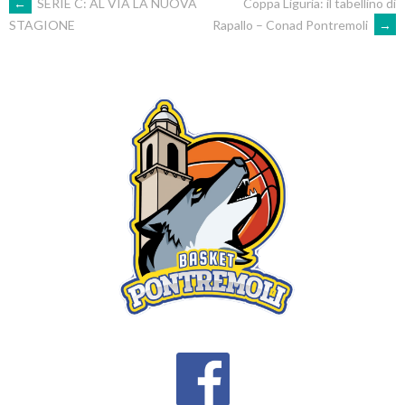
POST
←
SERIE C: AL VIA LA NUOVA
Coppa Liguria: il tabellino di
Rapallo – Conad Pontremoli
→
STAGIONE
NAVIGATION