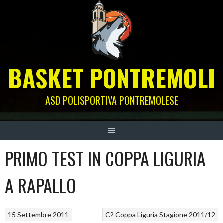
Skip
to
content
BASKET PONTREMOLI
ASD POLISPORTIVA PONTREMOLESE
PRIMO TEST IN COPPA LIGURIA
A RAPALLO
15 Settembre 2011
C2
Coppa Liguria
Stagione 2011/12