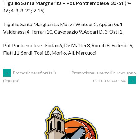
Tigullio Santa Margherita – Pol. Pontremolese 30-61
(9-
16; 4-8; 8-22; 9-15)
Tigullio Santa Margherita
:
Muzzi, Wintour 2, Appari G. 1,
Valdenassi 4, Ferrari 10, Caversazio 9, Appari D. 3, Osti 1.
Pol. Pontremolese: Furlan 6, De Mattei 3, Romiti 8, Federici 9,
Flati 11, Sordi, Tosi 18, Mori 6. All. Marcucci
POST
←
Promozione: sfiorata la
Promozione: aperto il nuovo anno
con un successo.
→
rimonta!
NAVIGATION