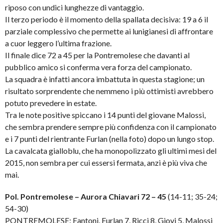
riposo con undici lunghezze di vantaggio.
Il terzo periodo è il momento della spallata decisiva: 19 a 6 il
parziale complessivo che permette ai lunigianesi di affrontare
a cuor leggero l’ultima frazione.
Il finale dice 72 a 45 per la Pontremolese che davanti al
pubblico amico si conferma vera forza del campionato.
La squadra è infatti ancora imbattuta in questa stagione; un
risultato sorprendente che nemmeno i più ottimisti avrebbero
potuto prevedere in estate.
Tra le note positive spiccano i 14 punti del giovane Malossi,
che sembra prendere sempre più confidenza con il campionato
e i 7 punti del rientrante Furlan (nella foto) dopo un lungo stop.
La cavalcata gialloblu, che ha monopolizzato gli ultimi mesi del
2015, non sembra per cui essersi fermata, anzi è più viva che
mai.
Pol. Pontremolese – Aurora Chiavari 72 – 45
(14-11; 35-24;
54-30)
PONTREMOLESE: Fantoni, Furlan 7, Ricci 8, Giovi 5, Malossi