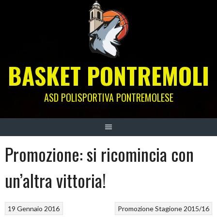
Skip
to
content
BASKET PONTREMOLI
ASD POLISPORTIVA PONTREMOLESE
Promozione: si ricomincia con
un’altra vittoria!
19 Gennaio 2016
Promozione
Stagione 2015/16