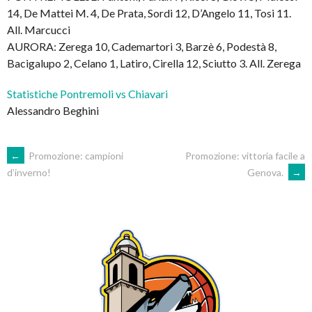
14, De Mattei M. 4, De Prata, Sordi 12, D’Angelo 11, Tosi 11.
All. Marcucci
AURORA: Zerega 10, Cademartori 3, Barzè 6, Podestà 8,
Bacigalupo 2, Celano 1, Latiro, Cirella 12, Sciutto 3. All. Zerega
Statistiche Pontremoli vs Chiavari
Alessandro Beghini
POST
←
Promozione: campioni
Promozione: vittoria facile a
Genova.
→
d’inverno!
NAVIGATION