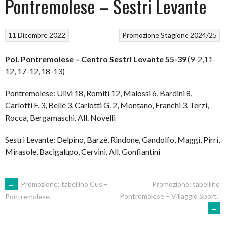
Pontremolese – Sestri Levante
11 Dicembre 2022
Promozione
Stagione 2024/25
Pol. Pontremolese – Centro Sestri Levante 55-39
(9-2,11-
12, 17-12, 18-13)
Pontremolese: Ulivi 18, Romiti 12, Malossi 6, Bardini 8,
Carlotti F. 3, Bellè 3, Carlotti G. 2, Montano, Franchi 3, Terzi,
Rocca, Bergamaschi. All. Novelli
Sestri Levante: Delpino, Barzè, Rindone, Gandolfo, Maggi, Pirri,
Mirasole, Bacigalupo, Cervini. All. Gonfiantini
POST
←
Promozione: tabellino Cus –
Promozione: tabellino
Pontremolese – Villaggio Sport.
Pontremolese.
→
NAVIGATION