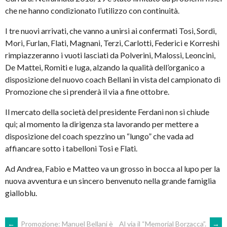
che ne hanno condizionato l’utilizzo con continuità.
I tre nuovi arrivati, che vanno a unirsi ai confermati Tosi, Sordi,
Mori, Furlan, Flati, Magnani, Terzi, Carlotti, Federici e Korreshi
rimpiazzeranno i vuoti lasciati da Polverini, Malossi, Leoncini,
De Mattei, Romiti e Iuga, alzando la qualità dell’organico a
disposizione del nuovo coach Bellani in vista del campionato di
Promozione che si prenderà il via a fine ottobre.
Il mercato della società del presidente Ferdani non si chiude
qui; al momento la dirigenza sta lavorando per mettere a
disposizione del coach spezzino un “lungo” che vada ad
affiancare sotto i tabelloni Tosi e Flati.
Ad Andrea, Fabio e Matteo va un grosso in bocca al lupo per la
nuova avventura e un sincero benvenuto nella grande famiglia
gialloblu.
←
Promozione: Manuel Bellani è
Al via il “Memorial Borzacca”.
→