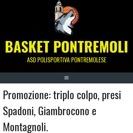
Skip
to
content
BASKET PONTREMOLI
ASD POLISPORTIVA PONTREMOLESE
Promozione: triplo colpo, presi
Spadoni, Giambrocono e
Montagnoli.