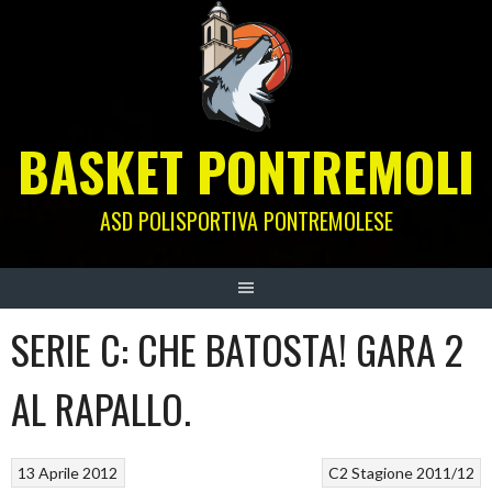
Skip
to
content
BASKET PONTREMOLI
ASD POLISPORTIVA PONTREMOLESE
SERIE C: CHE BATOSTA! GARA 2
AL RAPALLO.
13 Aprile 2012
C2
Stagione 2011/12