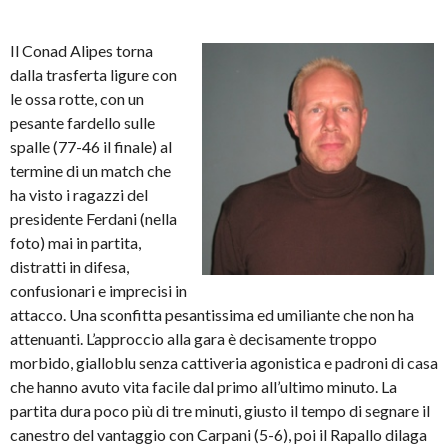
Il Conad Alipes torna
dalla trasferta ligure con
le ossa rotte, con un
pesante fardello sulle
spalle (77-46 il finale) al
termine di un match che
ha visto i ragazzi del
presidente Ferdani (nella
foto) mai in partita,
distratti in difesa,
confusionari e imprecisi in
attacco. Una sconfitta pesantissima ed umiliante che non ha
attenuanti. L’approccio alla gara è decisamente troppo
morbido, gialloblu senza cattiveria agonistica e padroni di casa
che hanno avuto vita facile dal primo all’ultimo minuto. La
partita dura poco più di tre minuti, giusto il tempo di segnare il
canestro del vantaggio con Carpani (5-6), poi il Rapallo dilaga