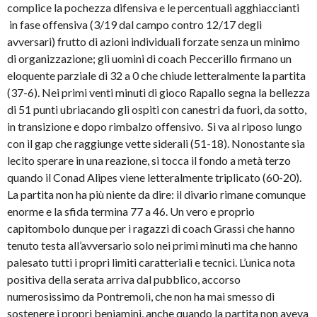
complice la pochezza difensiva e le percentuali agghiaccianti
in fase offensiva (3/19 dal campo contro 12/17 degli
avversari) frutto di azioni individuali forzate senza un minimo
di organizzazione; gli uomini di coach Peccerillo firmano un
eloquente parziale di 32 a 0 che chiude letteralmente la partita
(37-6). Nei primi venti minuti di gioco Rapallo segna la bellezza
di 51 punti ubriacando gli ospiti con canestri da fuori, da sotto,
in transizione e dopo rimbalzo offensivo. Si va al riposo lungo
con il gap che raggiunge vette siderali (51-18). Nonostante sia
lecito sperare in una reazione, si tocca il fondo a metà terzo
quando il Conad Alipes viene letteralmente triplicato (60-20).
La partita non ha più niente da dire: il divario rimane comunque
enorme e la sfida termina 77 a 46. Un vero e proprio
capitombolo dunque per i ragazzi di coach Grassi che hanno
tenuto testa all’avversario solo nei primi minuti ma che hanno
palesato tutti i propri limiti caratteriali e tecnici. L’unica nota
positiva della serata arriva dal pubblico, accorso
numerosissimo da Pontremoli, che non ha mai smesso di
sostenere i propri beniamini, anche quando la partita non aveva