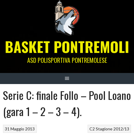
Skip
to
content
BASKET PONTREMOLI
ASD POLISPORTIVA PONTREMOLESE
Serie C: finale Follo – Pool Loano
(gara 1 – 2 – 3 – 4).
31 Maggio 2013
C2
Stagione 2012/13