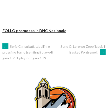
FOLLO promosso in DNC Nazionale
POST
←
Serie C: risultati, tabellini e
Serie C: Lorenzo Zoppi lascia il
Basket Pontremoli.
→
prossimo turno (semifinali play-off
gara 1-2-3, play-out gara 1-2)
NAVIGATION