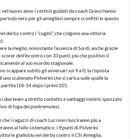
: nel nuovo anno i cestisti guidati da coach Grassi hanno
e periodo nero per gli amegliesi sempre sconfitti in questo
nel derby contro i “cugini”, che colgono una vittoria
).
ere la meglio, nonostante l’assenza di Sordi, anche grazie
scorer dell’incontro con 33 punti; più che positivo il
ticamente al suo esordio stagionale.
o scappare subito gli avversari sul 9 a 0; la risposta
 uno scatenato Polverini che si carica sulle spalle la
n partita (18-14 dopo i primi 10’).
n i due team a stretto contatto e vantaggi minimi, spezzato
tivo di fuga dei pontremolesi.
i che i ragazzi di coach Luci non riusciranno più a
anno al fallo sistematico; i 9 punti di Polverini
i vittorie gialloblu nei derby contro il CSI Ameglia.