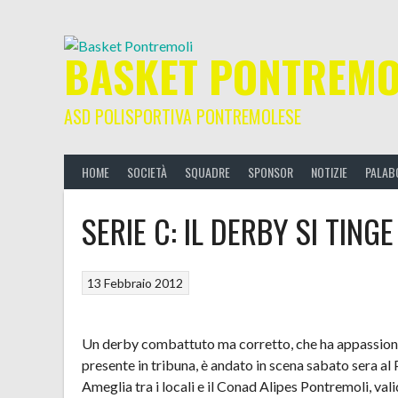
Skip
to
content
BASKET PONTREMO
ASD POLISPORTIVA PONTREMOLESE
HOME
SOCIETÀ
SQUADRE
SPONSOR
NOTIZIE
PALAB
SERIE C: IL DERBY SI TING
13 Febbraio 2012
Un derby combattuto ma corretto, che ha appassiona
presente in tribuna, è andato in scena sabato sera al
Ameglia tra i locali e il Conad Alipes Pontremoli, vali