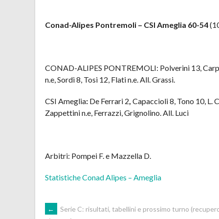
Conad-Alipes Pontremoli – CSI Ameglia 60-54
(10
CONAD-ALIPES PONTREMOLI: Polverini 13, Carpani 3
n.e, Sordi 8, Tosi 12, Flati n.e. All. Grassi.
CSI Ameglia
:
De Ferrari 2
,
Capaccioli 8, Tono 10, L. C
Zappettini n.e, Ferrazzi, Grignolino. All. Luci
Arbitri: Pompei F. e Mazzella D.
Statistiche Conad Alipes – Ameglia
POST
←
Serie C: risultati, tabellini e prossimo turno (recuper