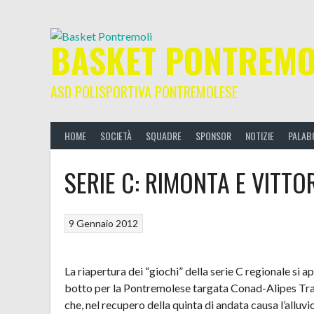
Skip
to
content
BASKET PONTREMO
ASD POLISPORTIVA PONTREMOLESE
HOME
SOCIETÀ
SQUADRE
SPONSOR
NOTIZIE
PALAB
SERIE C: RIMONTA E VITTO
9 Gennaio 2012
La riapertura dei “giochi” della serie C regionale si ap
botto per la Pontremolese targata Conad-Alipes Tr
che, nel recupero della quinta di andata causa l’alluvi