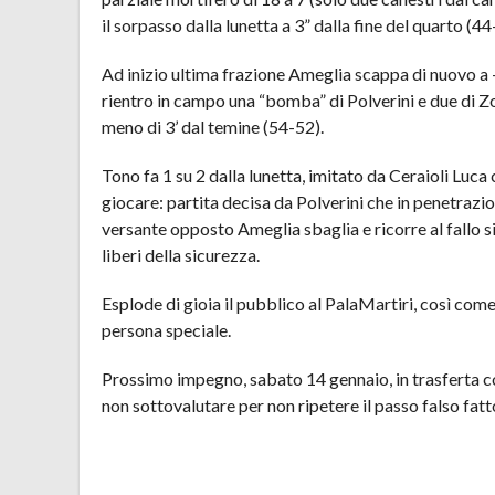
il sorpasso dalla lunetta a 3” dalla fine del quarto (44
Ad inizio ultima frazione Ameglia scappa di nuovo a 
rientro in campo una “bomba” di Polverini e due di Zo
meno di 3’ dal temine (54-52).
Tono fa 1 su 2 dalla lunetta, imitato da Ceraioli Luca
giocare: partita decisa da Polverini che in penetrazion
versante opposto Ameglia sbaglia e ricorre al fallo s
liberi della sicurezza.
Esplode di gioia il pubblico al PalaMartiri, così com
persona speciale.
Prossimo impegno, sabato 14 gennaio, in trasferta co
non sottovalutare per non ripetere il passo falso fatt