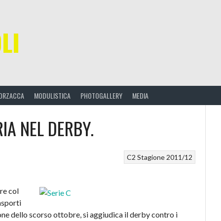
LI
ORZACCA
MODULISTICA
PHOTOGALLERY
MEDIA
RIA NEL DERBY.
C2
Stagione 2011/12
re col
asporti
one dello scorso ottobre, si aggiudica il derby contro i