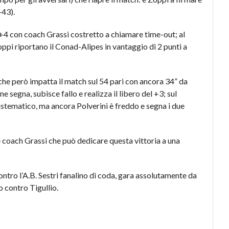
-43).
+4 con coach Grassi costretto a chiamare time-out; al
ppi riportano il Conad-Alipes in vantaggio di 2 punti a
 che però impatta il match sul 54 pari con ancora 34” da
e segna, subisce fallo e realizza il libero del +3; sul
istematico, ma ancora Polverini è freddo e segna i due
e coach Grassi che può dedicare questa vittoria a una
ntro l’A.B. Sestri fanalino di coda, gara assolutamente da
o contro Tigullio.