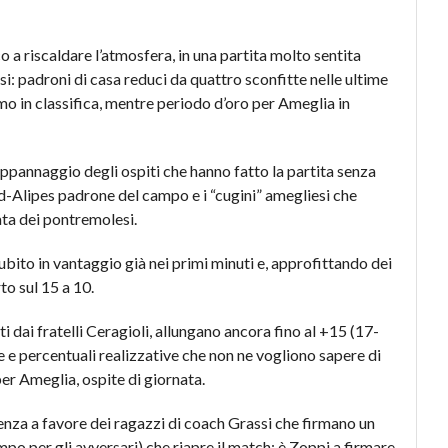
 a riscaldare l’atmosfera, in una partita molto sentita
i: padroni di casa reduci da quattro sconfitte nelle ultime
timo in classifica, mentre periodo d’oro per Ameglia in
ppannaggio degli ospiti che hanno fatto la partita senza
ad-Alipes padrone del campo e i “cugini” amegliesi che
ata dei pontremolesi.
ubito in vantaggio già nei primi minuti e, approfittando dei
rto sul 15 a 10.
i dai fratelli Ceragioli, allungano ancora fino al +15 (17-
e e percentuali realizzative che non ne vogliono sapere di
per Ameglia, ospite di giornata.
enza a favore dei ragazzi di coach Grassi che firmano un
mpo per gli avversari) che riapre il match: è Zoppi a firmare