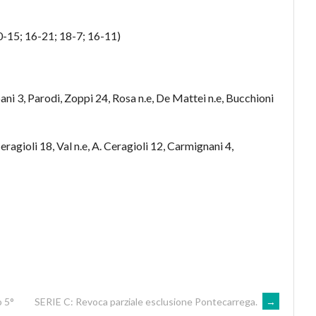
-15; 16-21; 18-7; 16-11)
, Parodi, Zoppi 24, Rosa n.e, De Mattei n.e, Bucchioni
eragioli 18, Val n.e, A. Ceragioli 12, Carmignani 4,
o 5°
SERIE C: Revoca parziale esclusione Pontecarrega.
→