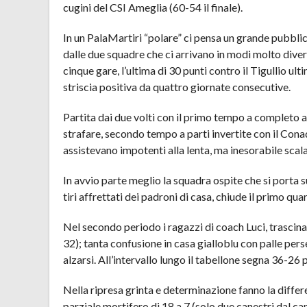
cugini del CSI Ameglia (60-54 il finale).
In un PalaMartiri “polare” ci pensa un grande pubblico
dalle due squadre che ci arrivano in modi molto divers
cinque gare, l’ultima di 30 punti contro il Tigullio ul
striscia positiva da quattro giornate consecutive.
Partita dai due volti con il primo tempo a completo a
strafare, secondo tempo a parti invertite con il Con
assistevano impotenti alla lenta, ma inesorabile scal
In avvio parte meglio la squadra ospite che si porta s
tiri affrettati dei padroni di casa, chiude il primo qua
Nel secondo periodo i ragazzi di coach Luci, trascinat
32); tanta confusione in casa gialloblu con palle pers
alzarsi. All’intervallo lungo il tabellone segna 36-26 
Nella ripresa grinta e determinazione fanno la differ
parziale mortifero di 18 a 7 (solo due canestri dal ca