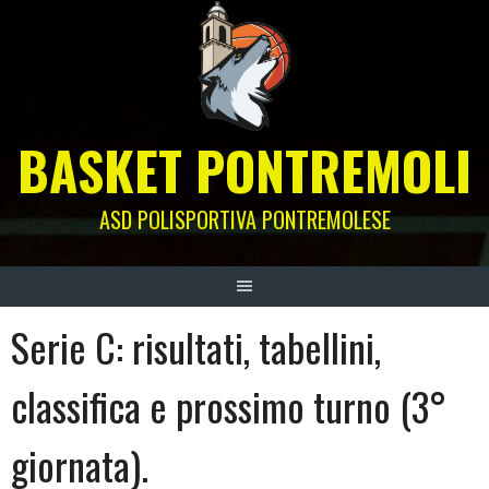
Skip
to
content
BASKET PONTREMOLI
ASD POLISPORTIVA PONTREMOLESE
Serie C: risultati, tabellini,
classifica e prossimo turno (3°
giornata).