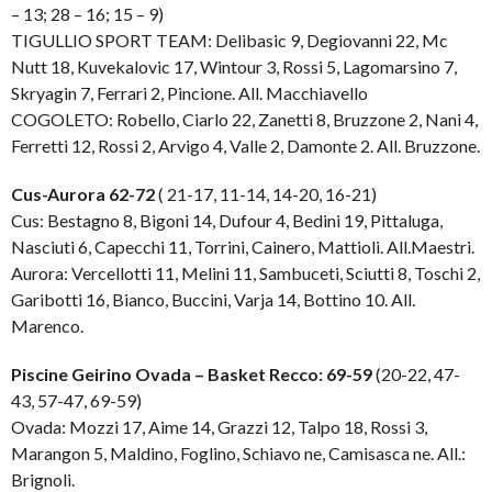
– 13; 28 – 16; 15 – 9)
TIGULLIO SPORT TEAM: Delibasic 9, Degiovanni 22, Mc
Nutt 18, Kuvekalovic 17, Wintour 3, Rossi 5, Lagomarsino 7,
Skryagin 7, Ferrari 2, Pincione. All. Macchiavello
COGOLETO: Robello, Ciarlo 22, Zanetti 8, Bruzzone 2, Nani 4,
Ferretti 12, Rossi 2, Arvigo 4, Valle 2, Damonte 2. All. Bruzzone.
Cus-Aurora 62-72
( 21-17, 11-14, 14-20, 16-21)
Cus: Bestagno 8, Bigoni 14, Dufour 4, Bedini 19, Pittaluga,
Nasciuti 6, Capecchi 11, Torrini, Cainero, Mattioli. All.Maestri.
Aurora: Vercellotti 11, Melini 11, Sambuceti, Sciutti 8, Toschi 2,
Garibotti 16, Bianco, Buccini, Varja 14, Bottino 10. All.
Marenco.
Piscine Geirino Ovada – Basket Recco: 69-59
(20-22, 47-
43, 57-47, 69-59)
Ovada: Mozzi 17, Aime 14, Grazzi 12, Talpo 18, Rossi 3,
Marangon 5, Maldino, Foglino, Schiavo ne, Camisasca ne. All.:
Brignoli.