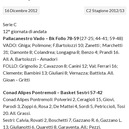
16 Dicembre 2012
C2
Stagione 2012/13
Serie C
12° giornata di andata
Pallacanestro Vado – Bk Follo 78-59
(27-25; 44-41; 59-48)
VADO: Ghiga; Polimone; F.Bartolozzi 10; Zanetti ; Marchetti
31; Damonte 8; Colandrea; Longagna 8; Benzo 4; Prandi 16.
All. A. Bartolozzi – Amadori
FOLLO: Grignolio 2; Cavazzon 8; Canini 12; Val; Ferrari 16;
Clemente; Bambini 13; Giuliani 8; Vernazza; Battista. All.
Gioan – Gritti
Conad Alipes Pontremoli – Basket Sestri 57-42
Conad Alipes Pontremoli: Polverini 2, Ceragioli 15, Giovi,
Parodi 3, Zoppi 6, Rosa 2, De Mattei 4, Sordi 5, Petriccioli, Tosi
20. All. Grassi.
Sestri: Calvia, Rovati 2, Boschetti 7, Gazzano R. 6, Gazzano L.
13, Giulianotti 6, Quaretti 8, Garaventa. All.: Pezzi.