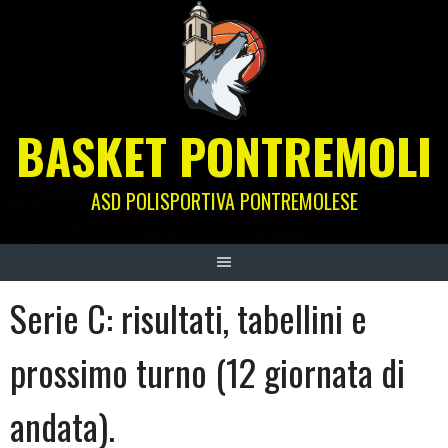
Skip
to
content
BASKET PONTREMOLI
ASD POLISPORTIVA PONTREMOLESE
Serie C: risultati, tabellini e
prossimo turno (12 giornata di
andata).