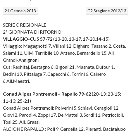
21 Gennaio 2013
C2
Stagione 2012/13
SERIE C REGIONALE
2° GIORNATA DI RITORNO
VILLAGGIO-CUS 57-72
(13-20, 13-17, 17-20,14-15)
Villaggio: Magagnotti 7, Villani 12, Dighero, Tassano 2, Costa,
Salami 11, Ulivi, Terribile 10, Arzeno, Bernardello 15. All
Grandi-Annignoni
Cus: Rexhitaj, Bestagno 6, Bigoni 21, Masnata, Dufour 1,
Bedini 19, Pittaluga 7, Capecchi 6, Torrini 6, Cainero
6.All.Maestri.
Conad Alipes Pontremoli – Rapallo 79-62
(20-13; 23-15;
11-13; 25-21)
Conad Alipes Pontremoli: Polverini 5, Schiavi, Ceragioli 12,
Giovi 2, Parodi 4, Zoppi 17, De Mattei 3, Sordi 11, Petriccioli,
Tosi 25. All. Grassi.
ALCIONE RAPALLO : Poli 9, Gardella 12, Pieranti, Bacigalupo