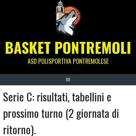
Skip
to
content
BASKET PONTREMOLI
ASD POLISPORTIVA PONTREMOLESE
Serie C: risultati, tabellini e
prossimo turno (2 giornata di
ritorno).