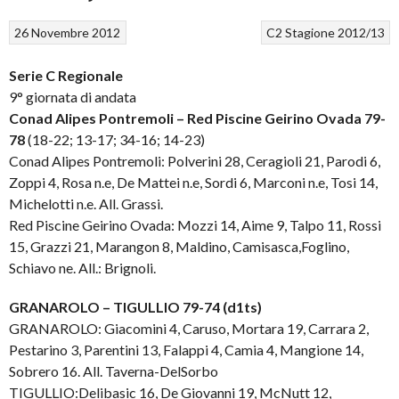
26 Novembre 2012
C2
Stagione 2012/13
Serie C Regionale
9° giornata di andata
Conad Alipes Pontremoli – Red Piscine Geirino Ovada 79-
78
(18-22; 13-17; 34-16; 14-23)
Conad Alipes Pontremoli: Polverini 28, Ceragioli 21, Parodi 6,
Zoppi 4, Rosa n.e, De Mattei n.e, Sordi 6, Marconi n.e, Tosi 14,
Michelotti n.e. All. Grassi.
Red Piscine Geirino Ovada: Mozzi 14, Aime 9, Talpo 11, Rossi
15, Grazzi 21, Marangon 8, Maldino, Camisasca,Foglino,
Schiavo ne. All.: Brignoli.
GRANAROLO – TIGULLIO 79-74 (d1ts)
GRANAROLO: Giacomini 4, Caruso, Mortara 19, Carrara 2,
Pestarino 3, Parentini 13, Falappi 4, Camia 4, Mangione 14,
Sobrero 16. All. Taverna-DelSorbo
TIGULLIO:Delibasic 16, De Giovanni 19, McNutt 12,