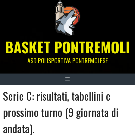
Skip
to
content
BASKET PONTREMOLI
ASD POLISPORTIVA PONTREMOLESE
Serie C: risultati, tabellini e
prossimo turno (9 giornata di
andata).