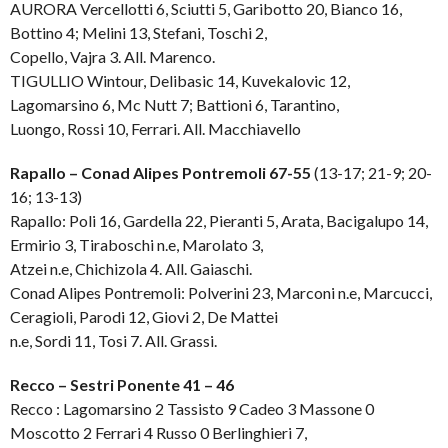
AURORA Vercellotti 6, Sciutti 5, Garibotto 20, Bianco 16,
Bottino 4; Melini 13, Stefani, Toschi 2,
Copello, Vajra 3. All. Marenco.
TIGULLIO Wintour, Delibasic 14, Kuvekalovic 12,
Lagomarsino 6, Mc Nutt 7; Battioni 6, Tarantino,
Luongo, Rossi 10, Ferrari. All. Macchiavello
Rapallo – Conad Alipes Pontremoli 67-55
(13-17; 21-9; 20-
16; 13-13)
Rapallo: Poli 16, Gardella 22, Pieranti 5, Arata, Bacigalupo 14,
Ermirio 3, Tiraboschi n.e, Marolato 3,
Atzei n.e, Chichizola 4. All. Gaiaschi.
Conad Alipes Pontremoli: Polverini 23, Marconi n.e, Marcucci,
Ceragioli, Parodi 12, Giovi 2, De Mattei
n.e, Sordi 11, Tosi 7. All. Grassi.
Recco – Sestri Ponente 41 – 46
Recco : Lagomarsino 2 Tassisto 9 Cadeo 3 Massone 0
Moscotto 2 Ferrari 4 Russo 0 Berlinghieri 7,