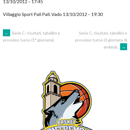
13/10/2012 – 17:45
Villaggio Sport Pall Pall. Vado 13/10/2012 – 19:30
POST
←
Serie C: risultati, tabellini e
Serie C: risultati, tabellini e
prossimo turno (3 giornata di
prossimo turno (1° giornata).
andata).
→
NAVIGATION