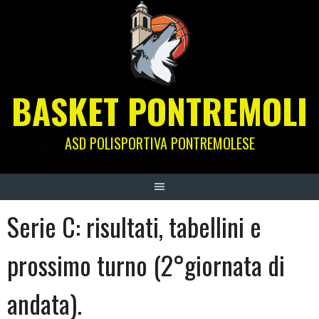
Skip
to
content
BASKET PONTREMOLI
ASD POLISPORTIVA PONTREMOLESE
Serie C: risultati, tabellini e
prossimo turno (2°giornata di
andata).