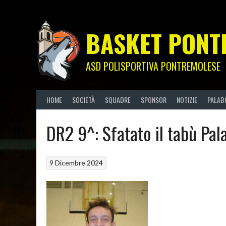
Skip
to
content
BASKET PONT
ASD POLISPORTIVA PONTREMOLESE
HOME
SOCIETÀ
SQUADRE
SPONSOR
NOTIZIE
PALAB
DR2 9^: Sfatato il tabù Pal
9 Dicembre 2024