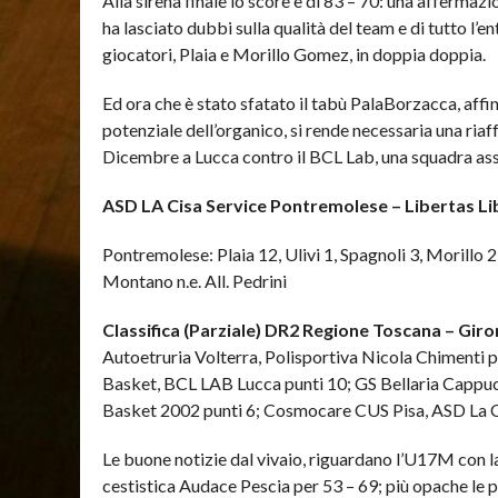
Alla sirena finale lo score è di 83 – 70: una afferma
ha lasciato dubbi sulla qualità del team e di tutto l’
giocatori, Plaia e Morillo Gomez, in doppia doppia.
Ed ora che è stato sfatato il tabù PalaBorzacca, affin
potenziale dell’organico, si rende necessaria una ria
Dicembre a Lucca contro il BCL Lab, una squadra ass
ASD LA Cisa Service Pontremolese – Libertas Li
Pontremolese: Plaia 12, Ulivi 1, Spagnoli 3, Morillo 
Montano n.e. All. Pedrini
Classifica (Parziale) DR2 Regione Toscana – Giro
Autoetruria Volterra, Polisportiva Nicola Chimenti
Basket, BCL LAB Lucca punti 10; GS Bellaria Cappuccin
Basket 2002 punti 6; Cosmocare CUS Pisa, ASD La C
Le buone notizie dal vivaio, riguardano l’U17M con la
cestistica Audace Pescia per 53 – 69; più opache le p