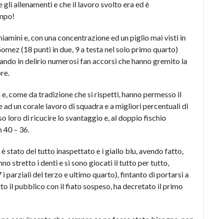
gli allenamenti e che il lavoro svolto era ed è
empo!
niamini e, con una concentrazione ed un piglio mai visti in
Gomez (18 punti in due, 9 a testa nel solo primo quarto)
dando in delirio numerosi fan accorsi che hanno gremito la
re.
 e, come da tradizione che si rispetti, hanno permesso il
e ad un corale lavoro di squadra e a migliori percentuali di
 loro di ricucire lo svantaggio e, al doppio fischio
n 40 – 36.
è stato del tutto inaspettato e i giallo blu, avendo fatto,
 stretto i denti e si sono giocati il tutto per tutto,
 parziali del terzo e ultimo quarto), fintanto di portarsi a
o il pubblico con il fiato sospeso, ha decretato il primo