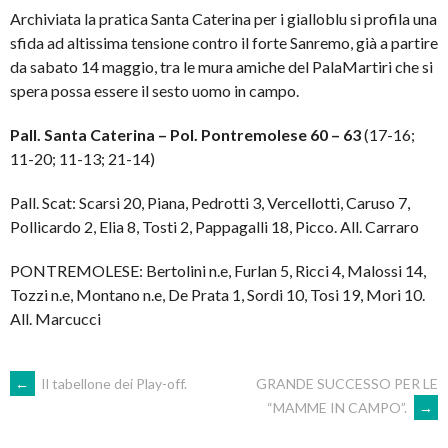
Archiviata la pratica Santa Caterina per i gialloblu si profila una
sfida ad altissima tensione contro il forte Sanremo, già a partire
da sabato 14 maggio, tra le mura amiche del PalaMartiri che si
spera possa essere il sesto uomo in campo.
Pall. Santa Caterina – Pol. Pontremolese 60 – 63
(17-16;
11-20; 11-13; 21-14)
Pall. Scat: Scarsi 20, Piana, Pedrotti 3, Vercellotti, Caruso 7,
Pollicardo 2, Elia 8, Tosti 2, Pappagalli 18, Picco. All. Carraro
PONTREMOLESE: Bertolini n.e, Furlan 5, Ricci 4, Malossi 14,
Tozzi n.e, Montano n.e, De Prata 1, Sordi 10, Tosi 19, Mori 10.
All. Marcucci
POST
←
Il tabellone dei Play-off.
GRANDE SUCCESSO PER LE
“MAMME IN CAMPO”.
→