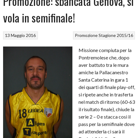
Promozione: sbancata Genova, si
vola in semifinale!
13 Maggio 2016
Promozione
Stagione 2015/16
Missione compiuta per la
Pontremolese che, dopo
aver battuto tra le mura
amiche la Pallacanestro
Santa Caterina in gara 1
dei quarti di finale play-off,
si ripete anche in trasferta
nel match di ritorno (60-63
il risultato finale), chiude la
serie 2 – 0 e stacca così il
pass per la semifinale dove
ad attenderla ci sarà il