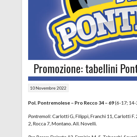
Promozione: tabellini Po
10 Novembre 2022
Pol. Pontremolese
– Pro Recco 34 – 69
(6-17; 14-
Pontremoli
: Carlotti G, Filippi, Franchi 11, Carlotti F
2, Rocca 7, Montano. All. Novelli.
Pro Recco
: Dalorto 12, Ermirio M. 5, Tabacchi, Severi