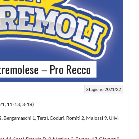
ntremolese – Pro Recco
Stagione 2021/22
21; 11-13; 3-18)
. 2, Bergamaschi 1, Terzi, Coduri, Romiti 2, Malossi 9, Ulivi
no 14, Sassi, Ermirio D. 9, Merlino 2, Famori 17, Giomez 8,