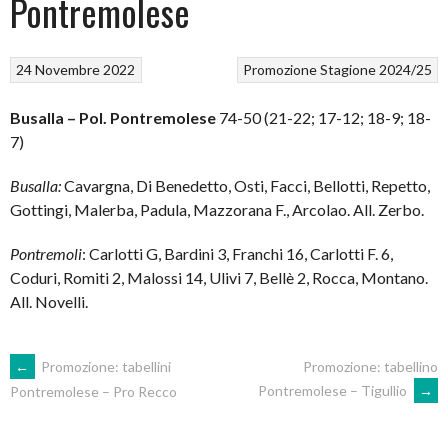
Pontremolese
24 Novembre 2022
Promozione
Stagione 2024/25
Busalla – Pol. Pontremolese
74-50 (21-22; 17-12; 18-9; 18-
7)
Busalla:
Cavargna, Di Benedetto, Osti, Facci, Bellotti, Repetto,
Gottingi, Malerba, Padula, Mazzorana F., Arcolao. All. Zerbo.
Pontremoli
: Carlotti G, Bardini 3, Franchi 16, Carlotti F. 6,
Coduri, Romiti 2, Malossi 14, Ulivi 7, Bellè 2, Rocca, Montano.
All. Novelli.
POST
←
Promozione: tabellini
Promozione: tabellino
Pontremolese – Tigullio
→
Pontremolese – Pro Recco
NAVIGATION