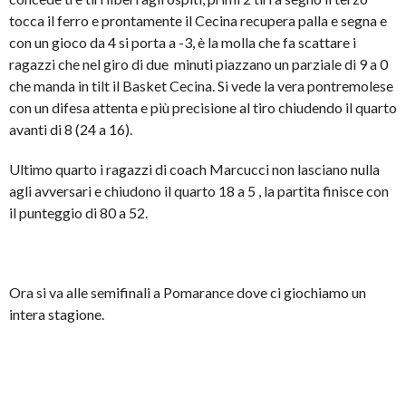
tocca il ferro e prontamente il Cecina recupera palla e segna e
con un gioco da 4 si porta a -3, è la molla che fa scattare i
ragazzi che nel giro di due minuti piazzano un parziale di 9 a 0
che manda in tilt il Basket Cecina. Si vede la vera pontremolese
con un difesa attenta e più precisione al tiro chiudendo il quarto
avanti di 8 (24 a 16).
Ultimo quarto i ragazzi di coach Marcucci non lasciano nulla
agli avversari e chiudono il quarto 18 a 5 , la partita finisce con
il punteggio di 80 a 52.
Ora si va alle semifinali a Pomarance dove ci giochiamo un
intera stagione.