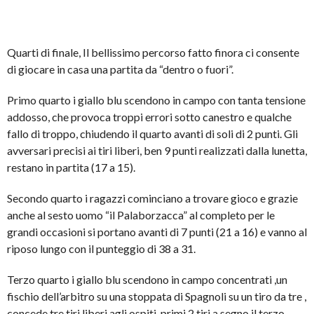
Quarti di finale, Il bellissimo percorso fatto finora ci consente
di giocare in casa una partita da “dentro o fuori”.
Primo quarto i giallo blu scendono in campo con tanta tensione
addosso, che provoca troppi errori sotto canestro e qualche
fallo di troppo, chiudendo il quarto avanti di soli di 2 punti. Gli
avversari precisi ai tiri liberi, ben 9 punti realizzati dalla lunetta,
restano in partita (17 a 15).
Secondo quarto i ragazzi cominciano a trovare gioco e grazie
anche al sesto uomo “il Palaborzacca” al completo per le
grandi occasioni si portano avanti di 7 punti (21 a 16) e vanno al
riposo lungo con il punteggio di 38 a 31.
Terzo quarto i giallo blu scendono in campo concentrati ,un
fischio dell’arbitro su una stoppata di Spagnoli su un tiro da tre ,
concede tre tiri liberi agli ospiti, primi 2 tiri a segno il terzo