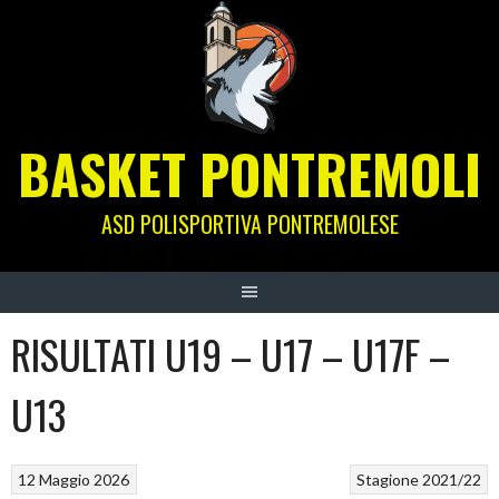
Skip
to
content
BASKET PONTREMOLI
ASD POLISPORTIVA PONTREMOLESE
RISULTATI U19 – U17 – U17F –
U13
12 Maggio 2026
Stagione 2021/22