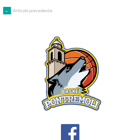
POST
←
Articolo precedente
NAVIGATION