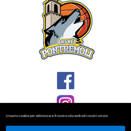
Usiamo cookie per ottimizzare il nostro sito web ed i nostri servizi.