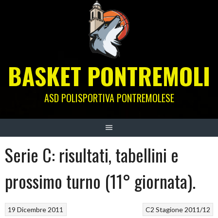
Skip
to
content
BASKET PONTREMOLI
ASD POLISPORTIVA PONTREMOLESE
Serie C: risultati, tabellini e
prossimo turno (11° giornata).
19 Dicembre 2011
C2
Stagione 2011/12