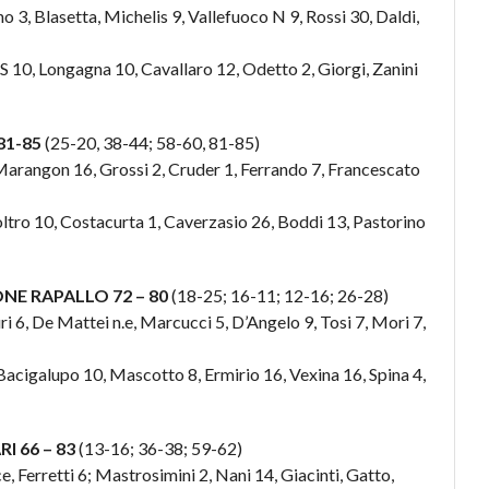
 3, Blasetta, Michelis 9, Vallefuoco N 9, Rossi 30, Daldi,
 S 10, Longagna 10, Cavallaro 12, Odetto 2, Giorgi, Zanini
81-85
(25-20, 38-44; 58-60, 81-85)
Marangon 16, Grossi 2, Cruder 1, Ferrando 7, Francescato
Coltro 10, Costacurta 1, Caverzasio 26, Boddi 13, Pastorino
NE RAPALLO 72 – 80
(18-25; 16-11; 12-16; 26-28)
i 6, De Mattei n.e, Marcucci 5, D’Angelo 9, Tosi 7, Mori 7,
, Bacigalupo 10, Mascotto 8, Ermirio 16, Vexina 16, Spina 4,
I 66 – 83
(13-16; 36-38; 59-62)
 Ferretti 6; Mastrosimini 2, Nani 14, Giacinti, Gatto,