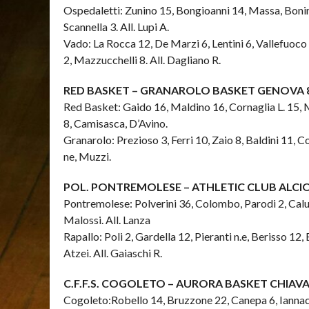
Ospedaletti: Zunino 15, Bongioanni 14, Massa, Bonino
Scannella 3. All. Lupi A.
Vado: La Rocca 12, De Marzi 6, Lentini 6, Vallefuoco
2, Mazzucchelli 8. All. Dagliano R.
RED BASKET – GRANAROLO BASKET GENOVA 
Red Basket: Gaido 16, Maldino 16, Cornaglia L. 15, 
8, Camisasca, D’Avino.
Granarolo: Prezioso 3, Ferri 10, Zaio 8, Baldini 11, 
ne, Muzzi.
POL. PONTREMOLESE – ATHLETIC CLUB ALCIO
Pontremolese: Polverini 36, Colombo, Parodi 2, Calur
Malossi. All. Lanza
Rapallo: Poli 2, Gardella 12, Pieranti n.e, Berisso 12
Atzei. All. Gaiaschi R.
C.F.F.S. COGOLETO – AURORA BASKET CHIAVAR
Cogoleto:Robello 14, Bruzzone 22, Canepa 6, Iannace,