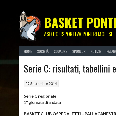
Skip
to
content
BASKET PONT
ASD POLISPORTIVA PONTREMOLESE
HOME
SOCIETÀ
SQUADRE
SPONSOR
NOTIZIE
PALAB
Serie C: risultati, tabellini
29 Settembre 2014
Serie C regionale
1° giornata di andata
BASKET CLUB OSPEDALETTI – PALLACANESTR