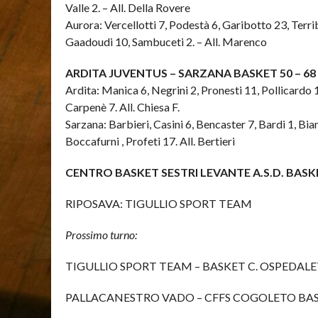
Valle 2. – All. Della Rovere
Aurora: Vercellotti 7, Podestà 6, Garibotto 23, Terrib
Gaadoudi 10, Sambuceti 2. – All. Marenco
ARDITA JUVENTUS – SARZANA BASKET 50 – 68
Ardita: Manica 6, Negrini 2, Pronesti 11, Pollicardo 1
Carpenè 7. All. Chiesa F.
Sarzana: Barbieri, Casini 6, Bencaster 7, Bardi 1, Bia
Boccafurni , Profeti 17. All. Bertieri
CENTRO BASKET SESTRI LEVANTE A.S.D. BASKET
RIPOSAVA: TIGULLIO SPORT TEAM
Prossimo turno:
TIGULLIO SPORT TEAM – BASKET C. OSPEDALETT
PALLACANESTRO VADO – CFFS COGOLETO BASKE