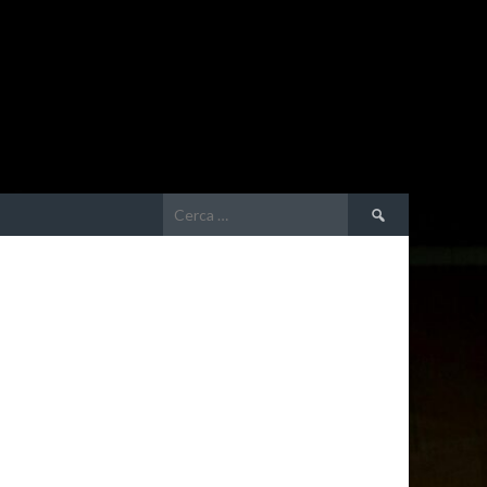
Ricerca
per: