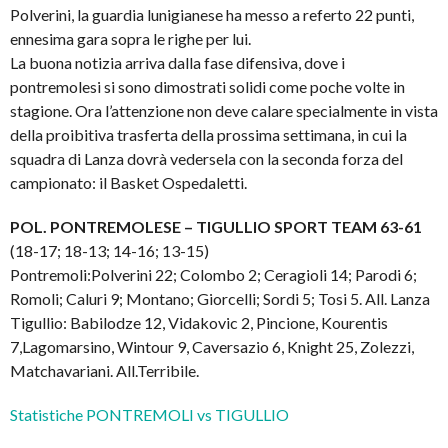
Polverini, la guardia lunigianese ha messo a referto 22 punti,
ennesima gara sopra le righe per lui.
La buona notizia arriva dalla fase difensiva, dove i
pontremolesi si sono dimostrati solidi come poche volte in
stagione. Ora l’attenzione non deve calare specialmente in vista
della proibitiva trasferta della prossima settimana, in cui la
squadra di Lanza dovrà vedersela con la seconda forza del
campionato: il Basket Ospedaletti.
POL. PONTREMOLESE – TIGULLIO SPORT TEAM 63-61
(18-17; 18-13; 14-16; 13-15)
Pontremoli:Polverini 22; Colombo 2; Ceragioli 14; Parodi 6;
Romoli; Caluri 9; Montano; Giorcelli; Sordi 5; Tosi 5. All. Lanza
Tigullio: Babilodze 12, Vidakovic 2, Pincione, Kourentis
7,Lagomarsino, Wintour 9, Caversazio 6, Knight 25, Zolezzi,
Matchavariani. All.Terribile.
Statistiche PONTREMOLI vs TIGULLIO