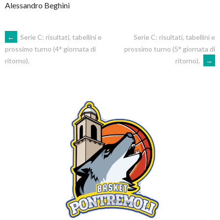
Alessandro Beghini
POST
←
Serie C: risultati, tabellini e
Serie C: risultati, tabellini e
prossimo turno (5° giornata di
prossimo turno (4° giornata di
ritorno).
→
ritorno).
NAVIGATION