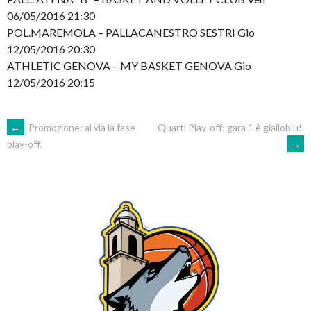
06/05/2016 21:30
POL.MAREMOLA – PALLACANESTRO SESTRI Gio
12/05/2016 20:30
ATHLETIC GENOVA – MY BASKET GENOVA Gio
12/05/2016 20:15
POST
←
Promozione: al via la fase
Quarti Play-off: gara 1 è gialloblu!
→
play-off.
NAVIGATION