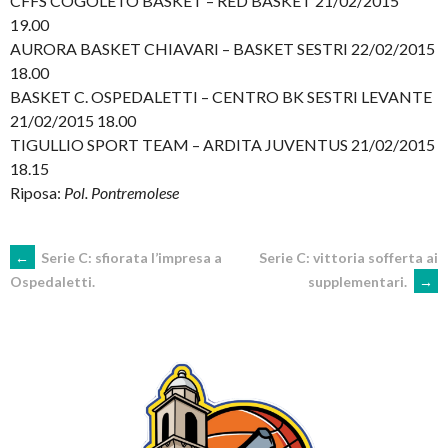
CFFS COGOLETO BASKET – RED BASKET 21/02/2015
19.00
AURORA BASKET CHIAVARI – BASKET SESTRI 22/02/2015
18.00
BASKET C. OSPEDALETTI – CENTRO BK SESTRI LEVANTE
21/02/2015 18.00
TIGULLIO SPORT TEAM – ARDITA JUVENTUS 21/02/2015
18.15
Riposa:
Pol. Pontremolese
POST
←
Serie C: sfiorata l’impresa a
Serie C: vittoria sofferta ai
supplementari.
→
Ospedaletti.
NAVIGATION