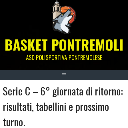
Skip
to
content
BASKET PONTREMOLI
ASD POLISPORTIVA PONTREMOLESE
Serie C – 6° giornata di ritorno:
risultati, tabellini e prossimo
turno.